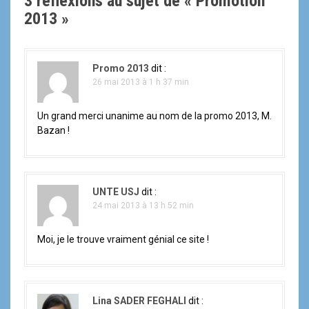
3 réflexions au sujet de «
Promotion
2013
»
Promo 2013
dit :
26 mai 2013 à 1 h 37 min
Un grand merci unanime au nom de la promo 2013, M.
Bazan !
UNTE USJ
dit :
24 mai 2013 à 13 h 52 min
Moi, je le trouve vraiment génial ce site !
Lina SADER FEGHALI
dit :