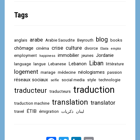
Tags
blog
arabe
anglais
Arabie Saoudite
Beyrouth
books
crise
culture
chômage
cinéma
divorce
Ebola
emploi
immobilier
Jordanie
employment
jeunes
happiness
Liban
Lebanon
language
langue
Lebanese
littérature
logement
néologismes
mariage
médecine
passion
réseaux sociaux
social media
style
technologie
selfie
traduction
traducteur
traducteurs
translation
translator
traduction machine
ÉTIB
travel
émigration
ذكريات
لبنان
F
T
L
E