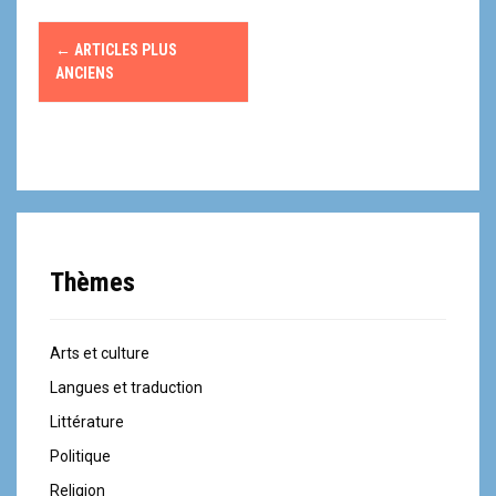
N
←
ARTICLES PLUS
a
ANCIENS
v
i
g
a
Thèmes
t
i
Arts et culture
o
Langues et traduction
n
Littérature
Politique
a
Religion