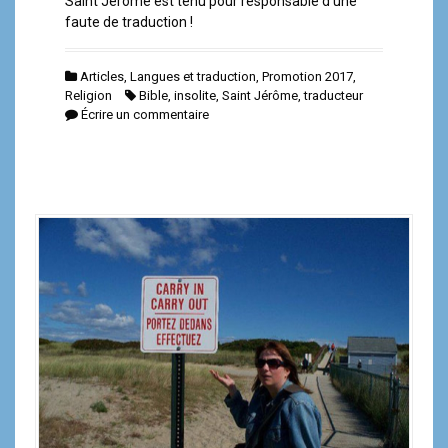
Saint Jérôme est tenu pour responsable d’une
faute de traduction !
Articles
,
Langues et traduction
,
Promotion 2017
,
Religion
Bible
,
insolite
,
Saint Jérôme
,
traducteur
Écrire un commentaire