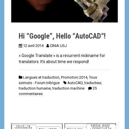
Hi “Google”, Hello “AutoCAD”!
12 avril 2014
CINIA USJ
« Google Translate » is a recurrent nickname for
translators. It’s about time we respond!
Langues et traduction
,
Promotion 2014
,
Tous
azimuts - Forum trilingue
AutoCAD
,
traducteur
,
traduction humaine
,
traduction machine
25
commentaires