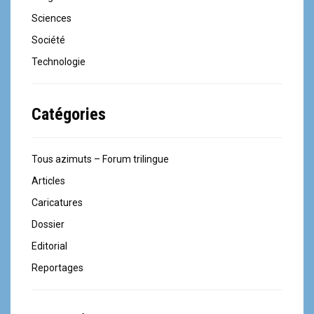
u
Sciences
s
Société
e
Technologie
i
Catégories
n
d
Tous azimuts – Forum trilingue
e
Articles
s
Caricatures
a
Dossier
Editorial
r
Reportages
t