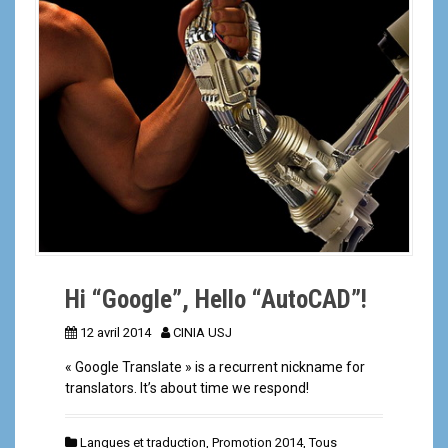
a
l
Hi “Google”, Hello “AutoCAD”!
12 avril 2014
CINIA USJ
« Google Translate » is a recurrent nickname for
translators. It’s about time we respond!
Langues et traduction
,
Promotion 2014
,
Tous