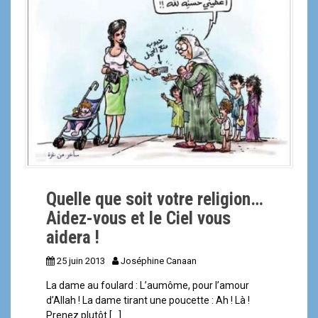
a
l
Quelle que soit votre religion…
Aidez-vous et le Ciel vous
aidera !
25 juin 2013
Joséphine Canaan
La dame au foulard : L’aumôme, pour l’amour
d’Allah ! La dame tirant une poucette : Ah ! Là !
Prenez plutôt […]