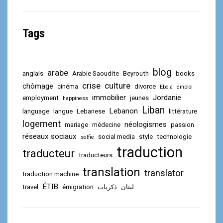
Tags
blog
arabe
anglais
Arabie Saoudite
Beyrouth
books
crise
culture
chômage
cinéma
divorce
Ebola
emploi
immobilier
Jordanie
employment
jeunes
happiness
Liban
Lebanon
language
langue
Lebanese
littérature
logement
néologismes
mariage
médecine
passion
réseaux sociaux
social media
style
technologie
selfie
traduction
traducteur
traducteurs
translation
translator
traduction machine
ÉTIB
travel
émigration
ذكريات
لبنان