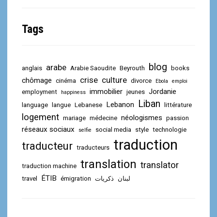
Tags
blog
arabe
anglais
Arabie Saoudite
Beyrouth
books
crise
culture
chômage
cinéma
divorce
Ebola
emploi
immobilier
Jordanie
employment
jeunes
happiness
Liban
Lebanon
language
langue
Lebanese
littérature
logement
néologismes
mariage
médecine
passion
réseaux sociaux
social media
style
technologie
selfie
traduction
traducteur
traducteurs
translation
translator
traduction machine
ÉTIB
travel
émigration
ذكريات
لبنان