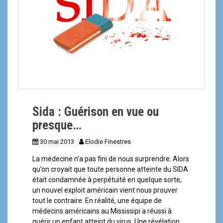
a
l
Sida : Guérison en vue ou
presque…
30 mai 2013
Elodie Finestres
La médecine n’a pas fini de nous surprendre. Alors
qu’on croyait que toute personne atteinte du SIDA
était condamnée à perpétuité en quelque sorte,
un nouvel exploit américain vient nous prouver
tout le contraire. En réalité, une équipe de
médecins américains au Mississipi a réussi à
guérir un enfant atteint du virus. Une révélation