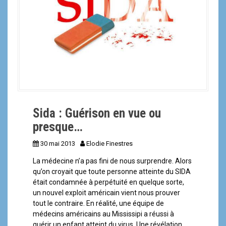
a
l
Sida : Guérison en vue ou
presque…
30 mai 2013
Elodie Finestres
La médecine n’a pas fini de nous surprendre. Alors
qu’on croyait que toute personne atteinte du SIDA
était condamnée à perpétuité en quelque sorte,
un nouvel exploit américain vient nous prouver
tout le contraire. En réalité, une équipe de
médecins américains au Mississipi a réussi à
guérir un enfant atteint du virus. Une révélation