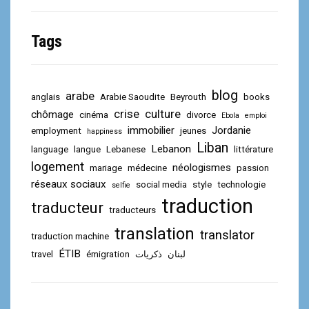
Tags
blog
arabe
anglais
Arabie Saoudite
Beyrouth
books
crise
culture
chômage
cinéma
divorce
Ebola
emploi
immobilier
Jordanie
employment
jeunes
happiness
Liban
Lebanon
language
langue
Lebanese
littérature
logement
néologismes
mariage
médecine
passion
réseaux sociaux
social media
style
technologie
selfie
traduction
traducteur
traducteurs
translation
translator
traduction machine
ÉTIB
travel
émigration
ذكريات
لبنان