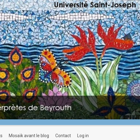
ts
mosaïk avant le blog
contact
log in