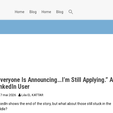
home
blog
home
blog
veryone Is Announcing…I’m Still Applying.” 
inkedIn User
17 mai 2026
Léa EL KATTAR
kedIn shows the end of the story, but what about those still stuck in the
ddle?