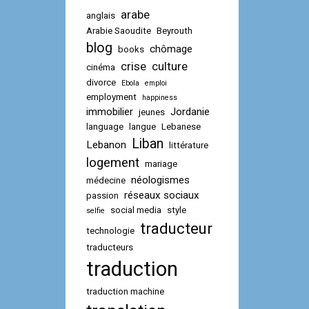
arabe
anglais
Arabie Saoudite
Beyrouth
blog
chômage
books
crise
culture
cinéma
divorce
Ebola
emploi
employment
happiness
immobilier
Jordanie
jeunes
language
langue
Lebanese
Liban
Lebanon
littérature
logement
mariage
néologismes
médecine
réseaux sociaux
passion
social media
style
selfie
traducteur
technologie
traducteurs
traduction
traduction machine