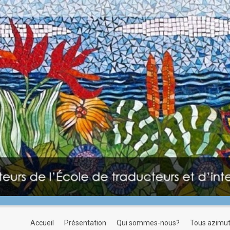
accueil
présentation
qui sommes-nous?
tous azimu