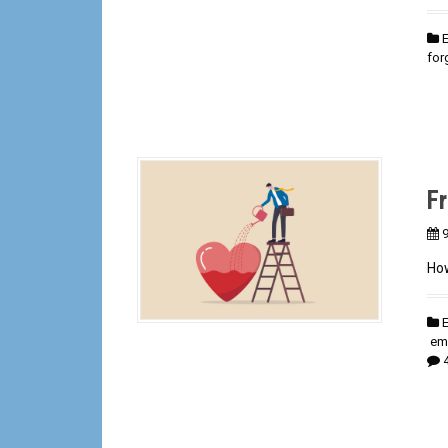
for
F
9
How
em