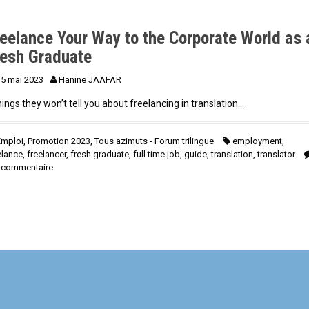
reelance Your Way to the Corporate World as 
resh Graduate
15 mai 2023
Hanine JAAFAR
hings they won’t tell you about freelancing in translation…
Emploi
,
Promotion 2023
,
Tous azimuts - Forum trilingue
employment
,
elance
,
freelancer
,
fresh graduate
,
full time job
,
guide
,
translation
,
translator
 commentaire