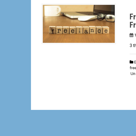
F
F
3 t
fre
Un