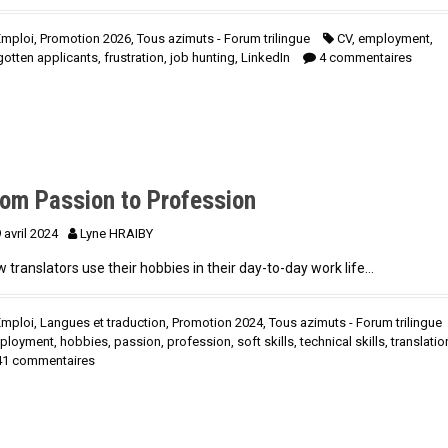
Emploi
,
Promotion 2026
,
Tous azimuts - Forum trilingue
CV
,
employment
,
gotten applicants
,
frustration
,
job hunting
,
LinkedIn
4 commentaires
rom Passion to Profession
 avril 2024
Lyne HRAIBY
 translators use their hobbies in their day-to-day work life…
Emploi
,
Langues et traduction
,
Promotion 2024
,
Tous azimuts - Forum trilingue
ployment
,
hobbies
,
passion
,
profession
,
soft skills
,
technical skills
,
translatio
41 commentaires