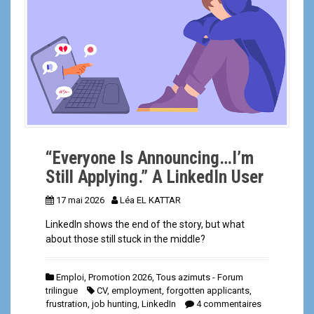
a
l
“Everyone Is Announcing…I’m
Still Applying.” A LinkedIn User
17 mai 2026
Léa EL KATTAR
LinkedIn shows the end of the story, but what
about those still stuck in the middle?
Emploi
,
Promotion 2026
,
Tous azimuts - Forum
trilingue
CV
,
employment
,
forgotten applicants
,
frustration
,
job hunting
,
LinkedIn
4 commentaires