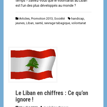
temps ? Saviez-vous que le volontariat au Liban
est l’un des plus développés au monde ?
Articles
,
Promotion 2013
,
Société
handicap
,
jeunes
,
Liban
,
santé
,
sevrage tabagique
,
volontariat
Le Liban en chiffres : Ce qu’on
ignore !