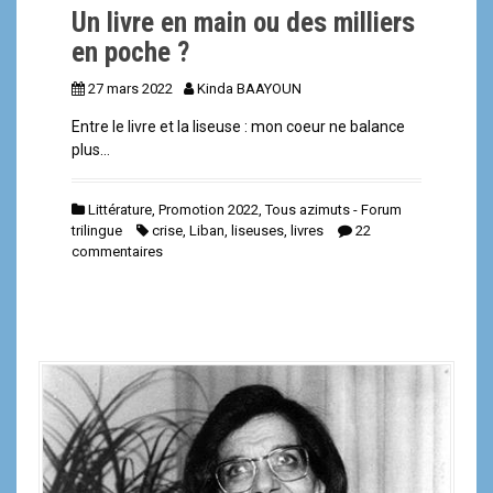
Un livre en main ou des milliers
en poche ?
27 mars 2022
Kinda BAAYOUN
Entre le livre et la liseuse : mon coeur ne balance
plus…
Littérature
,
Promotion 2022
,
Tous azimuts - Forum
trilingue
crise
,
Liban
,
liseuses
,
livres
22
commentaires