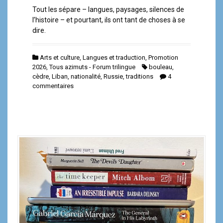
Tout les sépare – langues, paysages, silences de
l’histoire – et pourtant, ils ont tant de choses à se
dire.
Arts et culture
,
Langues et traduction
,
Promotion
2026
,
Tous azimuts - Forum trilingue
bouleau
,
cèdre
,
Liban
,
nationalité
,
Russie
,
traditions
4
commentaires