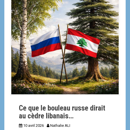
a
l
Ce que le bouleau russe dirait
au cèdre libanais…
10 avril 2026
Nathalie ALI