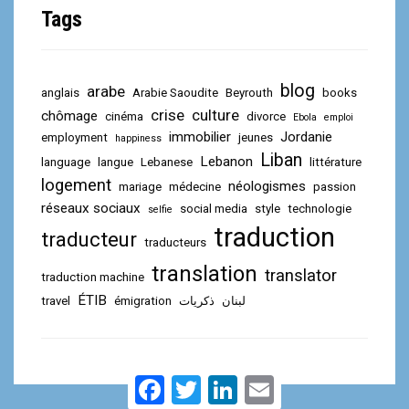
Tags
blog
arabe
anglais
Arabie Saoudite
Beyrouth
books
crise
culture
chômage
cinéma
divorce
Ebola
emploi
immobilier
Jordanie
employment
jeunes
happiness
Liban
Lebanon
language
langue
Lebanese
littérature
logement
néologismes
mariage
médecine
passion
réseaux sociaux
social media
style
technologie
selfie
traduction
traducteur
traducteurs
translation
translator
traduction machine
ÉTIB
travel
émigration
ذكريات
لبنان
F
T
L
E
a
w
i
m