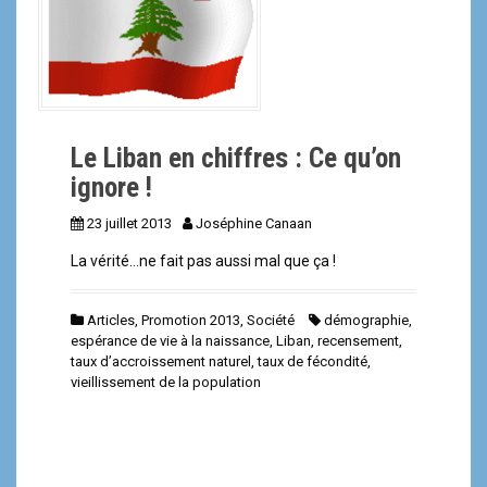
a
l
Le Liban en chiffres : Ce qu’on
ignore !
23 juillet 2013
Joséphine Canaan
La vérité…ne fait pas aussi mal que ça !
Articles
,
Promotion 2013
,
Société
démographie
,
espérance de vie à la naissance
,
Liban
,
recensement
,
taux d’accroissement naturel
,
taux de fécondité
,
vieillissement de la population