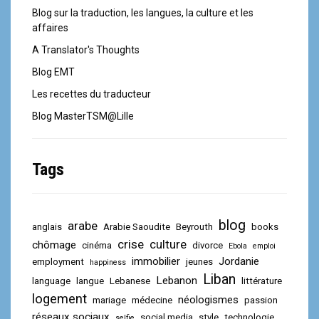
Blog sur la traduction, les langues, la culture et les
affaires
A Translator's Thoughts
Blog EMT
Les recettes du traducteur
Blog MasterTSM@Lille
Tags
blog
arabe
anglais
Arabie Saoudite
Beyrouth
books
crise
culture
chômage
cinéma
divorce
Ebola
emploi
immobilier
Jordanie
employment
jeunes
happiness
Liban
Lebanon
language
langue
Lebanese
littérature
logement
néologismes
mariage
médecine
passion
réseaux sociaux
social media
style
technologie
selfie