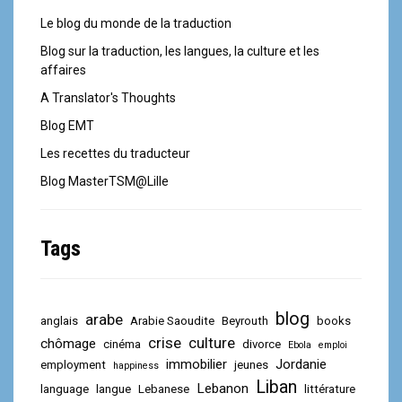
Le blog du monde de la traduction
Blog sur la traduction, les langues, la culture et les
affaires
A Translator's Thoughts
Blog EMT
Les recettes du traducteur
Blog MasterTSM@Lille
Tags
blog
arabe
anglais
Arabie Saoudite
Beyrouth
books
crise
culture
chômage
cinéma
divorce
Ebola
emploi
immobilier
Jordanie
employment
jeunes
happiness
Liban
Lebanon
language
langue
Lebanese
littérature