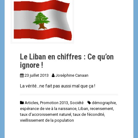
a
l
Le Liban en chiffres : Ce qu’on
ignore !
23 juillet 2013
Joséphine Canaan
La vérité…ne fait pas aussi mal que ça !
Articles
,
Promotion 2013
,
Société
démographie
,
espérance de vie à la naissance
,
Liban
,
recensement
,
taux d’accroissement naturel
,
taux de fécondité
,
vieillissement de la population