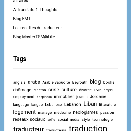
affaires
A Translator's Thoughts
Blog EMT
Les recettes du traducteur
Blog MasterTSM@Lille
Tags
blog
arabe
anglais
Arabie Saoudite
Beyrouth
books
crise
culture
chômage
cinéma
divorce
Ebola
emploi
immobilier
Jordanie
employment
jeunes
happiness
Liban
Lebanon
language
langue
Lebanese
littérature
logement
néologismes
mariage
médecine
passion
réseaux sociaux
social media
style
technologie
selfie
traduction
traducteur
traducteurs