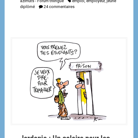
azimuts - Forum trilingue
emploi
,
employeur
,
jeune
diplômé
24 commentaires