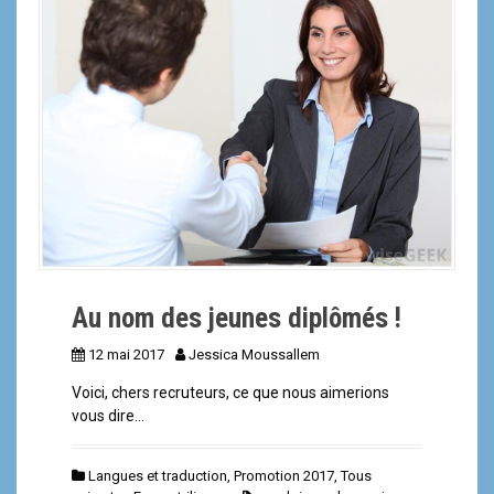
a
l
Au nom des jeunes diplômés !
12 mai 2017
Jessica Moussallem
Voici, chers recruteurs, ce que nous aimerions
vous dire…
Langues et traduction
,
Promotion 2017
,
Tous