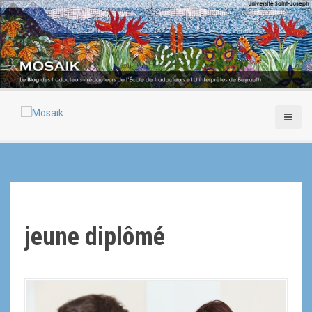
A
l
l
e
r
a
u
c
o
n
t
e
n
u
p
r
jeune diplômé
i
n
c
i
p