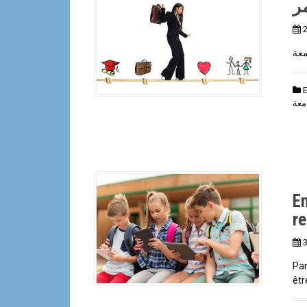
ر
معة
معة
En
r
3
Par
êtr