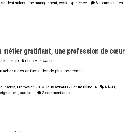
,
student salary
,
time management
,
work experience
6 commentaires
 métier gratifiant, une profession de cœur
28 mai 2019
Christelle DAOU
ttacher à des enfants, rien de plus innocent !
Education
,
Promotion 2019
,
Tous azimuts - Forum trilingue
élèves
,
eignement
,
passion
2 commentaires