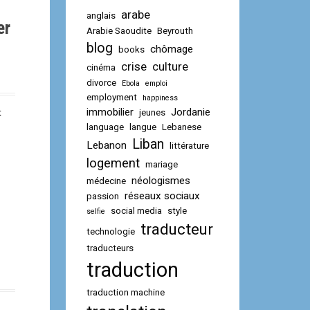
arabe
anglais
er
Arabie Saoudite
Beyrouth
blog
chômage
books
crise
culture
cinéma
divorce
Ebola
emploi
employment
happiness
immobilier
Jordanie
jeunes
t
language
langue
Lebanese
Liban
Lebanon
littérature
logement
mariage
néologismes
médecine
réseaux sociaux
passion
social media
style
selfie
traducteur
technologie
traducteurs
traduction
traduction machine