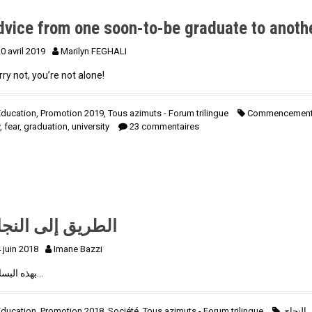
dvice from one soon-to-be graduate to anoth
0 avril 2019
Marilyn FEGHALI
ry not, you’re not alone!
Education
,
Promotion 2019
,
Tous azimuts - Forum trilingue
Commencemen
y
,
fear
,
graduation
,
university
23 commentaires
الطريق إلى النجا
 juin 2018
Imane Bazzi
بهذه البساطة…
Education
,
Promotion 2018
,
Société
,
Tous azimuts - Forum trilingue
,
النجاح