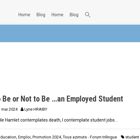
home
blog
home
blog
o Be or Not to Be …an Employed Student
3 mai 2024
Lyne HRAIBY
le Hamlet contemplates death, I contemplate student jobs…
Education
,
Emploi
,
Promotion 2024
,
Tous azimuts - Forum trilingue
student