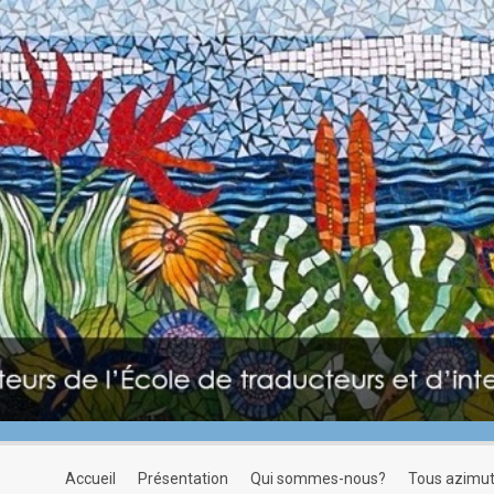
accueil
présentation
qui sommes-nous?
tous azimu