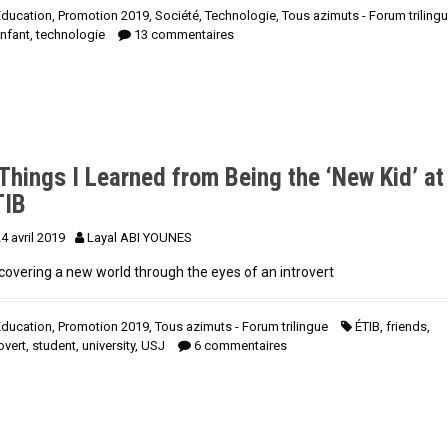
Education
,
Promotion 2019
,
Société
,
Technologie
,
Tous azimuts - Forum triling
nfant
,
technologie
13 commentaires
Things I Learned from Being the ‘New Kid’ at
TIB
4 avril 2019
Layal ABI YOUNES
covering a new world through the eyes of an introvert
Education
,
Promotion 2019
,
Tous azimuts - Forum trilingue
ÉTIB
,
friends
,
rovert
,
student
,
university
,
USJ
6 commentaires