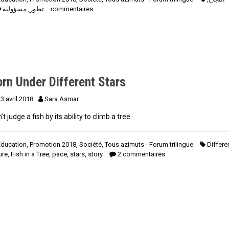
مسؤولية
,
تطور
2 commentaires
rn Under Different Stars
3 avril 2018
Sara Asmar
’t judge a fish by its ability to climb a tree.
Education
,
Promotion 2018
,
Société
,
Tous azimuts - Forum trilingue
Differe
lure
,
Fish in a Tree
,
pace
,
stars
,
story
2 commentaires