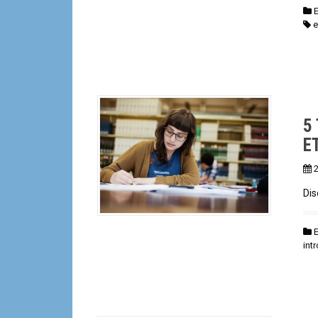
e
5 
E
2
Dis
int