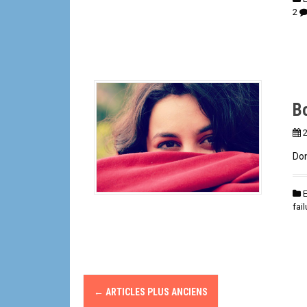
Bo
2
Don
fai
N
←
ARTICLES PLUS ANCIENS