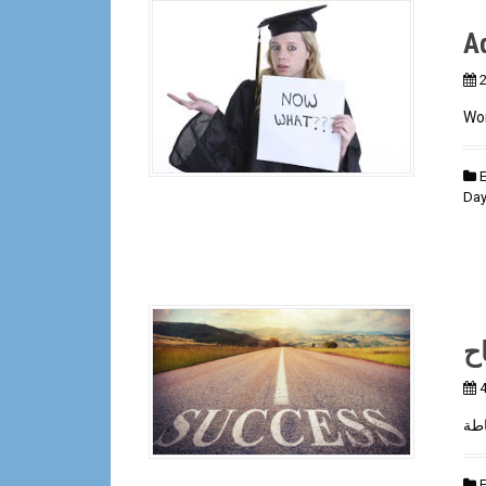
A
2
Wor
Da
ح
4