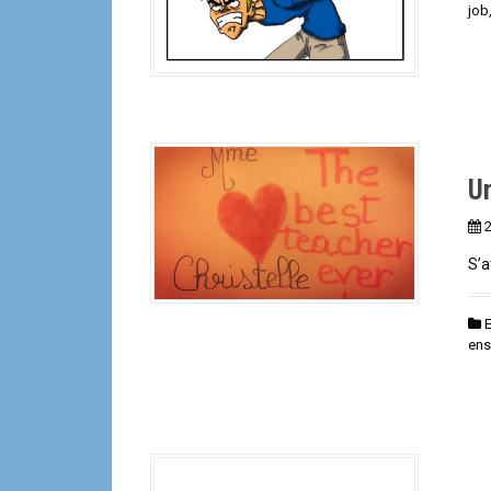
job
Un
S’a
ens