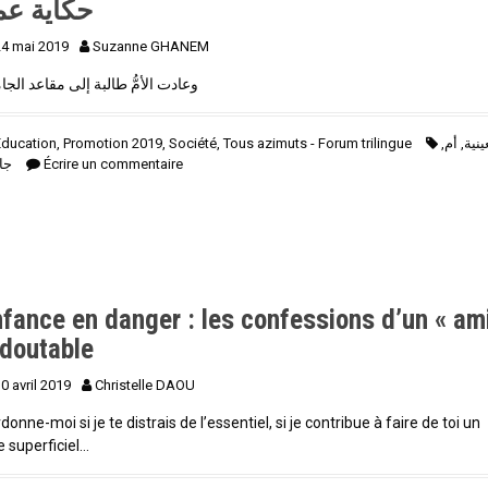
حكاية عم
24 mai 2019
Suzanne GHANEM
وعادت الأمُّ طالبة إلى مقاعد الجا
Education
,
Promotion 2019
,
Société
,
Tous azimuts - Forum trilingue
,
أم
,
ينية
جا
Écrire un commentaire
fance en danger : les confessions d’un « am
edoutable
0 avril 2019
Christelle DAOU
donne-moi si je te distrais de l’essentiel, si je contribue à faire de toi un
e superficiel…