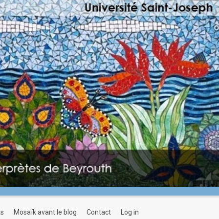
ts
mosaïk avant le blog
contact
log in