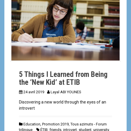
a
l
5 Things I Learned from Being
the ‘New Kid’ at ETIB
24 avril 2019
Layal ABI YOUNES
Discovering a new world through the eyes of an
introvert
Education
,
Promotion 2019
,
Tous azimuts - Forum
trilingue
ÉTIB
,
friends
,
introvert
,
student
,
university
,