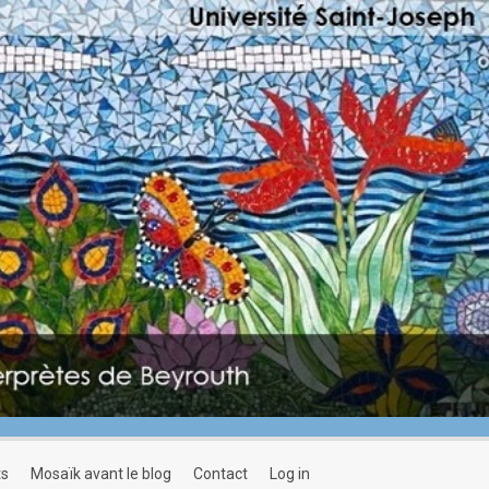
ts
mosaïk avant le blog
contact
log in