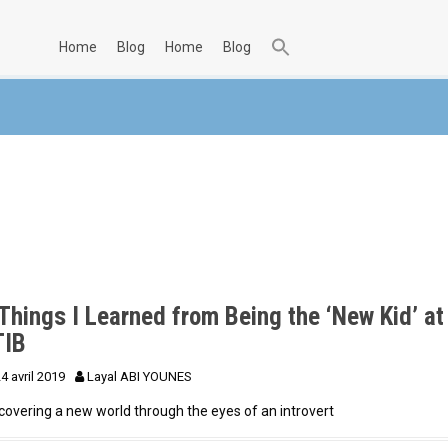
home
blog
home
blog
Things I Learned from Being the ‘New Kid’ at
TIB
4 avril 2019
Layal ABI YOUNES
covering a new world through the eyes of an introvert