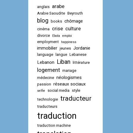
arabe
anglais
Arabie Saoudite
Beyrouth
blog
chômage
books
crise
culture
cinéma
divorce
Ebola
emploi
employment
happiness
immobilier
Jordanie
jeunes
language
langue
Lebanese
Liban
Lebanon
littérature
logement
mariage
néologismes
médecine
réseaux sociaux
passion
social media
style
selfie
traducteur
technologie
traducteurs
traduction
traduction machine