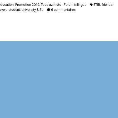
Education
,
Promotion 2019
,
Tous azimuts - Forum trilingue
ÉTIB
,
friends
,
rovert
,
student
,
university
,
USJ
6 commentaires