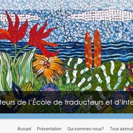
accueil
présentation
qui sommes-nous?
tous azimu