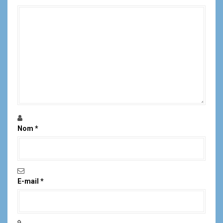
c
l
e
Nom
*
E-mail
*