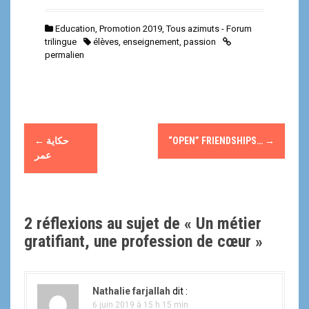
Education
,
Promotion 2019
,
Tous azimuts - Forum
trilingue
élèves
,
enseignement
,
passion
permalien
N
←
حكاية
“OPEN” FRIENDSHIPS…
→
a
عمر
v
i
2 réflexions au sujet de «
Un métier
g
gratifiant, une profession de cœur
»
a
t
Nathalie farjallah
dit :
6 juin 2019 à 15 h 15 min