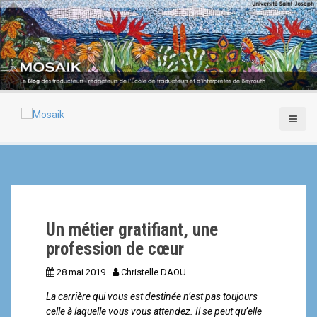
A
l
l
e
r
a
u
c
o
n
t
e
n
u
p
Un métier gratifiant, une
r
i
profession de cœur
n
28 mai 2019
Christelle DAOU
c
i
La carrière qui vous est destinée n’est pas toujours
p
celle à laquelle vous vous attendez. Il se peut qu’elle