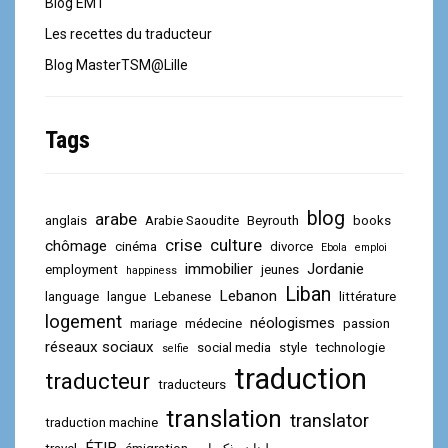
Blog EMT
Les recettes du traducteur
Blog MasterTSM@Lille
Tags
blog
arabe
anglais
Arabie Saoudite
Beyrouth
books
crise
culture
chômage
cinéma
divorce
Ebola
emploi
immobilier
Jordanie
employment
jeunes
happiness
Liban
Lebanon
language
langue
Lebanese
littérature
logement
néologismes
mariage
médecine
passion
réseaux sociaux
social media
style
technologie
selfie
traduction
traducteur
traducteurs
translation
translator
traduction machine