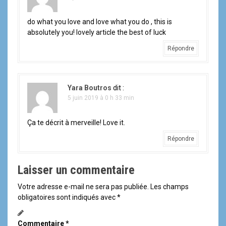
i
do what you love and love what you do , this is
o
absolutely you! lovely article the best of luck
n
Répondre
d
e
Yara Boutros
dit :
5 juin 2019 à 0 h 33 min
l
'
Ça te décrit à merveille! Love it.
Répondre
a
r
Laisser un commentaire
t
Votre adresse e-mail ne sera pas publiée.
Les champs
obligatoires sont indiqués avec
*
i
Commentaire
*