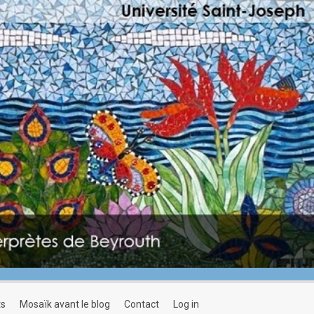
ts
mosaïk avant le blog
contact
log in