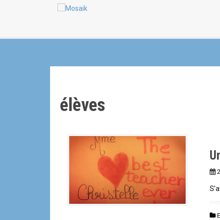
a
n
l
élèves
Un
S’a