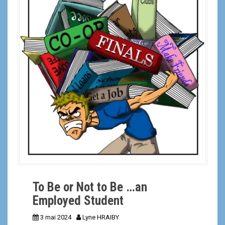
a
l
To Be or Not to Be …an
Employed Student
3 mai 2024
Lyne HRAIBY