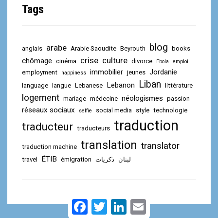
Tags
blog
arabe
anglais
Arabie Saoudite
Beyrouth
books
crise
culture
chômage
cinéma
divorce
Ebola
emploi
immobilier
Jordanie
employment
jeunes
happiness
Liban
Lebanon
language
langue
Lebanese
littérature
logement
néologismes
mariage
médecine
passion
réseaux sociaux
social media
style
technologie
selfie
traduction
traducteur
traducteurs
translation
translator
traduction machine
ÉTIB
travel
émigration
ذكريات
لبنان
F
T
L
E
a
w
i
m