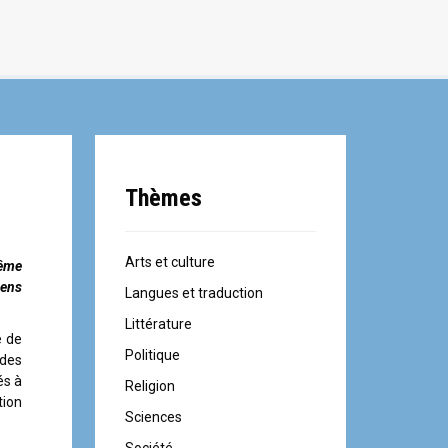
Thèmes
Arts et culture
même
sens
Langues et traduction
Littérature
e de
Politique
 des
és à
Religion
tion
Sciences