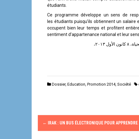
étudiants.
Ce programme développe un sens de respons
les étudiants puisqu’ils obtiennent un salaire e
occupent bien leur temps et profitent entièr
sentiment d’appartenance national et leur sens 
ل ٢٠١٣
Dossier
,
Education
,
Promotion 2014
,
Société
N
←
IRAK : UN BUS ÉLECTRONIQUE POUR APPRENDRE
a