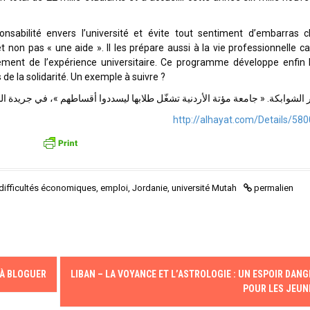
abilité envers l’université et évite tout sentiment d’embarras 
t non pas « une aide ». Il les prépare aussi à la vie professionnelle car
ement de l’expérience universitaire. Ce programme développe enfin 
de la solidarité. Un exemple à suivre ?
 الشوابكة. « جامعة مؤتة الأردنية تشغّل طلابها ليسددوا أقساطهم »، في جريدة الحياة، ٨ كانون الأو
http://alhayat.com/Details/58
difficultés économiques
,
emploi
,
Jordanie
,
université Mutah
permalien
 À BLOGUER
LIBAN – LA VOYANCE ET L’ASTROLOGIE : UN ESPOIR DAN
POUR LES JEUN