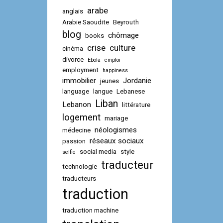
arabe
anglais
Arabie Saoudite
Beyrouth
blog
chômage
books
crise
culture
cinéma
divorce
Ebola
emploi
employment
happiness
immobilier
Jordanie
jeunes
language
langue
Lebanese
Liban
Lebanon
littérature
logement
mariage
néologismes
médecine
réseaux sociaux
passion
social media
style
selfie
traducteur
technologie
traducteurs
traduction
traduction machine