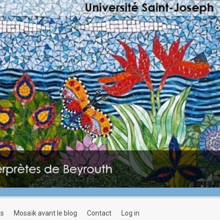
ts
mosaïk avant le blog
contact
log in