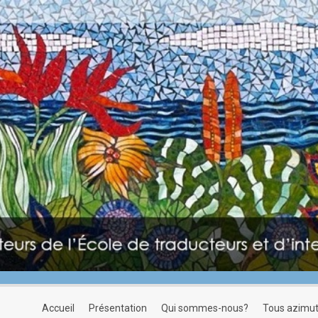
accueil
présentation
qui sommes-nous?
tous azimu