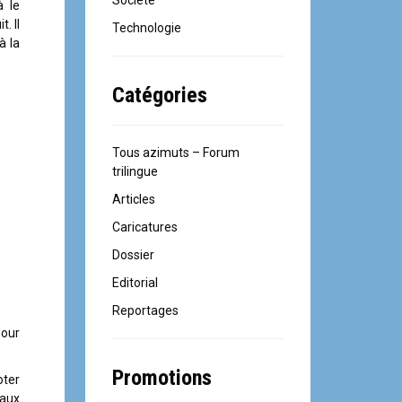
Société
à le
. Il
Technologie
à la
Catégories
Tous azimuts – Forum
trilingue
Articles
Caricatures
Dossier
Editorial
Reportages
pour
Promotions
oter
eaux