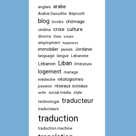
arabe
anglais
Arabie Saoudite
Beyrouth
blog
chômage
books
crise
culture
cinéma
divorce
Ebola
emploi
employment
happiness
immobilier
Jordanie
jeunes
language
langue
Lebanese
Liban
Lebanon
littérature
logement
mariage
néologismes
médecine
réseaux sociaux
passion
social media
style
selfie
traducteur
technologie
traducteurs
traduction
traduction machine