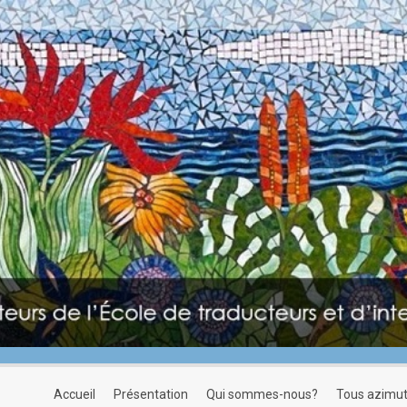
accueil
présentation
qui sommes-nous?
tous azimu