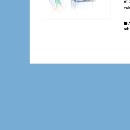
et 
vol
A
tab