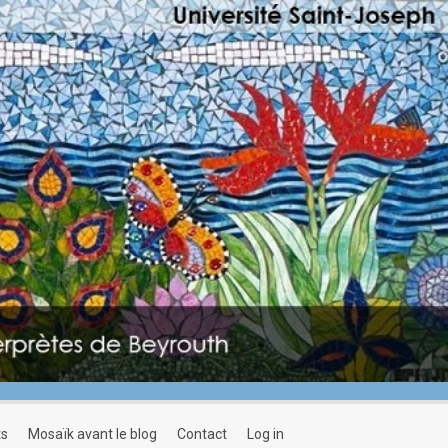
ts
mosaïk avant le blog
contact
log in