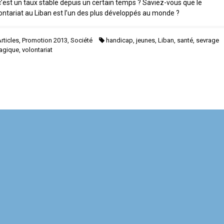
c’est un taux stable depuis un certain temps ? Saviez-vous que le
ontariat au Liban est l’un des plus développés au monde ?
rticles
,
Promotion 2013
,
Société
handicap
,
jeunes
,
Liban
,
santé
,
sevrage
agique
,
volontariat