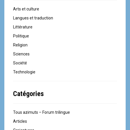
n
Arts et culture
Langues et traduction
d
Littérature
e
Politique
l
Religion
'
Sciences
Société
a
Technologie
r
t
Catégories
i
c
Tous azimuts – Forum trilingue
l
Articles