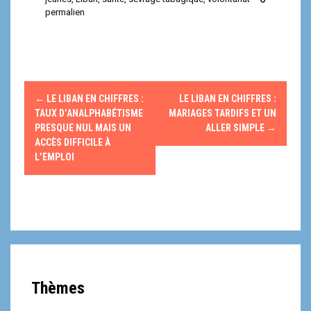
permalien
N
←
LE LIBAN EN CHIFFRES :
LE LIBAN EN CHIFFRES :
a
TAUX D’ANALPHABÉTISME
MARIAGES TARDIFS ET UN
PRESQUE NUL MAIS UN
ALLER SIMPLE
→
v
ACCÈS DIFFICILE À
L’EMPLOI
i
g
a
t
i
Thèmes
o