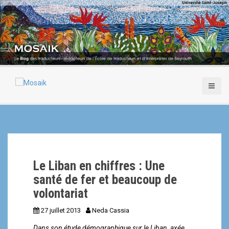
A
l
l
e
r
a
u
c
o
n
t
e
n
u
p
Le Liban en chiffres : Une
r
i
santé de fer et beaucoup de
n
volontariat
c
i
27 juillet 2013
Neda Cassia
p
Dans son étude démographique sur le Liban, axée