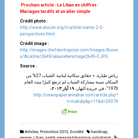
Prochain article : Le Liban en chiffres :
Mariages tardifs et un aller simple
Crédit photo :
http://www.atoute.org/n/article/sante-2-0-
perspectives.html
Crédit image :
http://images.chefdentreprise.com/Images/Breve
s/ALaUne/2649/alaunelienimage2649-0.JPG
Source :
رياض طبارة، « حقائق سكانية لبنانية: الشباب 27% من
السكان نسبة مشاركة الشباب لم ترتفع كثيرًا منذذ العام
1970″، في جريدة النهار،
١٩ أيار ٢٠١٣،
http://newspaper.annahar.com/article.php?
t=mahaly&p=11&d=25079
Articles
,
Promotion 2013
,
Société
handicap
,
jeunes
,
Liban
,
santé
,
sevrage tabagique
,
volontariat