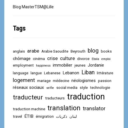
Blog MasterTSM@Lille
Tags
blog
arabe
anglais
Arabie Saoudite
Beyrouth
books
crise
culture
chômage
cinéma
divorce
Ebola
emploi
immobilier
Jordanie
employment
jeunes
happiness
Liban
Lebanon
language
langue
Lebanese
littérature
logement
néologismes
mariage
médecine
passion
réseaux sociaux
social media
style
technologie
selfie
traduction
traducteur
traducteurs
translation
translator
traduction machine
ÉTIB
travel
émigration
ذكريات
لبنان