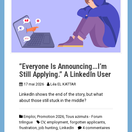
a
l
“Everyone Is Announcing…I’m
Still Applying.” A LinkedIn User
17 mai 2026
Léa EL KATTAR
LinkedIn shows the end of the story, but what
about those still stuck in the middle?
Emploi
,
Promotion 2026
,
Tous azimuts - Forum
trilingue
CV
,
employment
,
forgotten applicants
,
frustration
,
job hunting
,
LinkedIn
4 commentaires