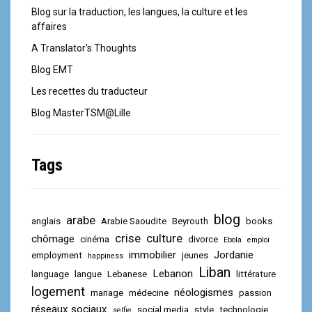
Blog sur la traduction, les langues, la culture et les
affaires
A Translator's Thoughts
Blog EMT
Les recettes du traducteur
Blog MasterTSM@Lille
Tags
blog
arabe
anglais
Arabie Saoudite
Beyrouth
books
crise
culture
chômage
cinéma
divorce
Ebola
emploi
immobilier
Jordanie
employment
jeunes
happiness
Liban
Lebanon
language
langue
Lebanese
littérature
logement
néologismes
mariage
médecine
passion
réseaux sociaux
social media
style
technologie
selfie