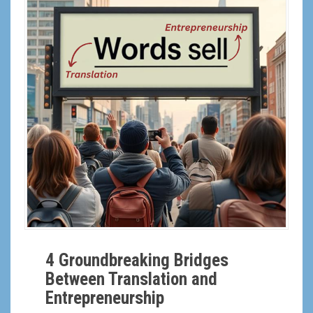
a
l
4 Groundbreaking Bridges
Between Translation and
Entrepreneurship