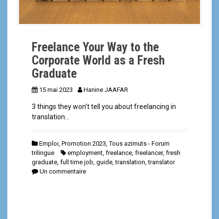
Freelance Your Way to the
Corporate World as a Fresh
Graduate
15 mai 2023
Hanine JAAFAR
3 things they won’t tell you about freelancing in
translation…
Emploi
,
Promotion 2023
,
Tous azimuts - Forum
trilingue
employment
,
freelance
,
freelancer
,
fresh
graduate
,
full time job
,
guide
,
translation
,
translator
Un commentaire