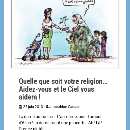
a
l
Quelle que soit votre religion…
Aidez-vous et le Ciel vous
aidera !
25 juin 2013
Joséphine Canaan
La dame au foulard : L’aumôme, pour l’amour
d’Allah ! La dame tirant une poucette : Ah ! Là !
Prenez plutôt […]