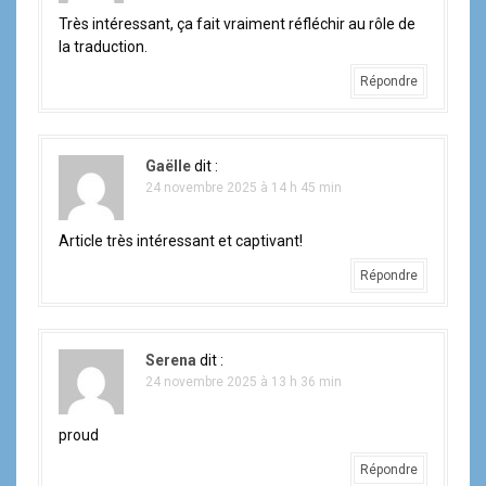
i
Très intéressant, ça fait vraiment réfléchir au rôle de
o
la traduction.
n
Répondre
d
e
Gaëlle
dit :
24 novembre 2025 à 14 h 45 min
l
'
Article très intéressant et captivant!
Répondre
a
r
Serena
dit :
t
24 novembre 2025 à 13 h 36 min
i
proud
c
Répondre