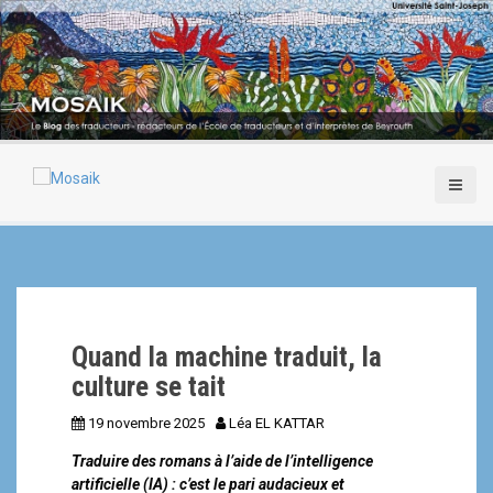
A
l
l
e
r
a
u
c
o
n
t
e
n
u
p
Quand la machine traduit, la
r
i
culture se tait
n
19 novembre 2025
Léa EL KATTAR
c
i
Traduire des romans à l’aide de l’intelligence
p
artificielle (IA) : c’est le pari audacieux et