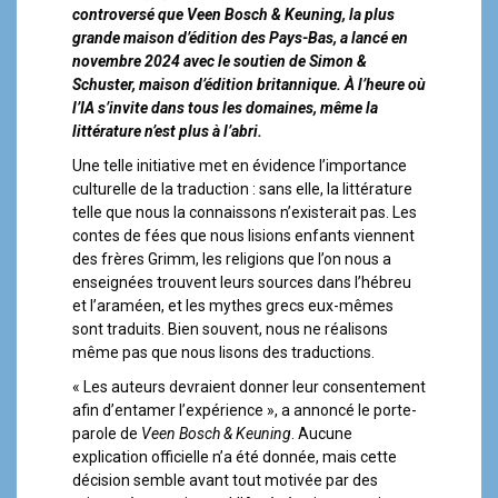
a
controversé que Veen Bosch & Keuning, la plus
l
grande maison d’édition des Pays-Bas, a lancé en
novembre 2024 avec le soutien de Simon &
Schuster, maison d’édition britannique. À l’heure où
l’IA s’invite dans tous les domaines, même la
littérature n’est plus à l’abri.
Une telle initiative met en évidence l’importance
culturelle de la traduction : sans elle, la littérature
telle que nous la connaissons n’existerait pas. Les
contes de fées que nous lisions enfants viennent
des frères Grimm, les religions que l’on nous a
enseignées trouvent leurs sources dans l’hébreu
et l’araméen, et les mythes grecs eux-mêmes
sont traduits. Bien souvent, nous ne réalisons
même pas que nous lisons des traductions.
« Les auteurs devraient donner leur consentement
afin d’entamer l’expérience », a annoncé le porte-
parole de
Veen Bosch & Keuning
. Aucune
explication officielle n’a été donnée, mais cette
décision semble avant tout motivée par des