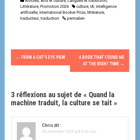
Articles
,
Arts et culture
,
Langues et traduction
,
Littérature
,
Promotion 2026
culture
,
IA
,
intelligence
artificielle
,
International Booker Prize
,
littérature
,
traducteur
,
traduction
permalien
N
←
FROM A CAT’S EYE VIEW
A BOOK THAT FOUND ME
a
AT THE RIGHT TIME
→
v
i
3 réflexions au sujet de «
Quand la
g
machine traduit, la culture se tait
»
a
t
Chris
dit :
25 novembre 2025 à 8 h 56 min