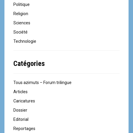
d
Politique
e
Religion
l
Sciences
Société
'
Technologie
a
r
Catégories
t
i
Tous azimuts – Forum trilingue
c
Articles
Caricatures
l
Dossier
e
Editorial
Reportages