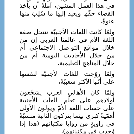
في هذا العمل المشين، آملةً أن يأخذ
القضاء حقّها ويعيد إليها ما سُلِبَ منها
عنوةً،
ولمّا كانت اللغات الأجنبيّة تنتحل صفة
اللغة الأم في عالمنا العربي إن من
خلال مواقع التواصل الإجتماعي أم
من خلال الأحاديث اليومية أم من
خلال المناهج التعليمية،
ولمّا روّجت اللغات الأجنبيّة لنفسها
على أنّها الأكثر شعبيّةً،
ولمّا كان الأهالي العرب يشجّعون
أولادهم على تعلّم اللغات الأجنبية
على حساب اللغة الأمّ ويولون الأولى
أهمّيةً كبرى بينما يتركون الثانية منسيّةً
في زاويةٍ من زوايا مكتباتهم (هذا إذا
وُجدت في مكتباتهم)،