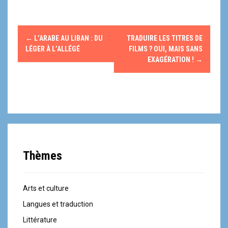
N
←
L’ARABE AU LIBAN : DU
TRADUIRE LES TITRES DE
a
LÉGER À L’ALLÉGÉ
FILMS ? OUI, MAIS SANS
EXAGÉRATION !
→
v
i
g
a
t
Thèmes
i
o
Arts et culture
Langues et traduction
n
Littérature