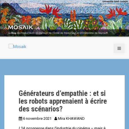
A
l
l
e
r
a
u
c
o
n
t
e
n
u
p
Générateurs d’empathie : et si
r
i
les robots apprenaient à écrire
n
des scénarios?
c
i
6 novembre 2021
Mira KHAWAND
p
L’IA progresse dans l’industrie du cinéma – mais à