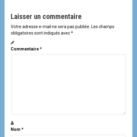
i
Laisser un commentaire
g
Votre adresse e-mail ne sera pas publiée.
Les champs
a
obligatoires sont indiqués avec
*
t
Commentaire
*
i
o
n
d
e
l
'
Nom
*