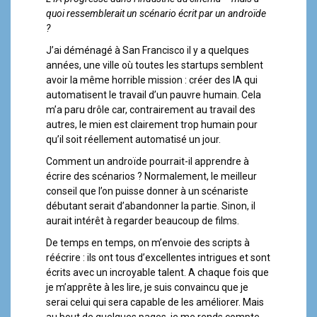
a
quoi ressemblerait un scénario écrit par un androïde
l
?
J’ai déménagé à San Francisco il y a quelques
années, une ville où toutes les startups semblent
avoir la même horrible mission : créer des IA qui
automatisent le travail d’un pauvre humain. Cela
m’a paru drôle car, contrairement au travail des
autres, le mien est clairement trop humain pour
qu’il soit réellement automatisé un jour.
Comment un androïde pourrait-il apprendre à
écrire des scénarios ? Normalement, le meilleur
conseil que l’on puisse donner à un scénariste
débutant serait d’abandonner la partie. Sinon, il
aurait intérêt à regarder beaucoup de films.
De temps en temps, on m’envoie des scripts à
réécrire : ils ont tous d’excellentes intrigues et sont
écrits avec un incroyable talent. A chaque fois que
je m’apprête à les lire, je suis convaincu que je
serai celui qui sera capable de les améliorer. Mais