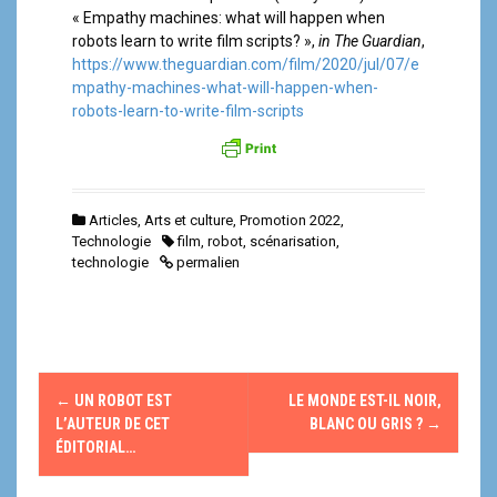
« Empathy machines: what will happen when
robots learn to write film scripts? »,
in The Guardian
,
https://www.theguardian.com/film/2020/jul/07/e
mpathy-machines-what-will-happen-when-
robots-learn-to-write-film-scripts
Articles
,
Arts et culture
,
Promotion 2022
,
Technologie
film
,
robot
,
scénarisation
,
technologie
permalien
N
←
UN ROBOT EST
LE MONDE EST-IL NOIR,
a
L’AUTEUR DE CET
BLANC OU GRIS ?
→
ÉDITORIAL…
v