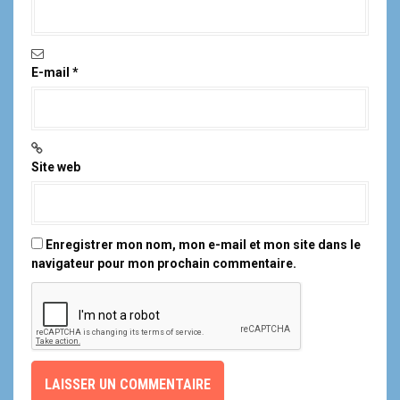
a
r
t
E-mail
*
i
c
l
Site web
e
Enregistrer mon nom, mon e-mail et mon site dans le
navigateur pour mon prochain commentaire.