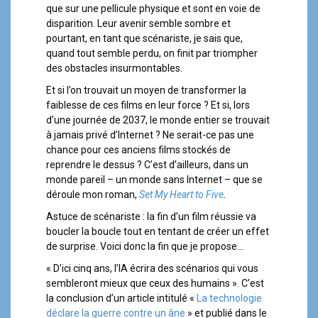
que sur une pellicule physique et sont en voie de
disparition. Leur avenir semble sombre et
pourtant, en tant que scénariste, je sais que,
quand tout semble perdu, on finit par triompher
des obstacles insurmontables.
Et si l’on trouvait un moyen de transformer la
faiblesse de ces films en leur force ? Et si, lors
d’une journée de 2037, le monde entier se trouvait
à jamais privé d’Internet ? Ne serait-ce pas une
chance pour ces anciens films stockés de
reprendre le dessus ? C’est d’ailleurs, dans un
monde pareil – un monde sans Internet – que se
déroule mon roman,
Set My Heart to Five
.
Astuce de scénariste : la fin d’un film réussie va
boucler la boucle tout en tentant de créer un effet
de surprise. Voici donc la fin que je propose…
« D’ici cinq ans, l’IA écrira des scénarios qui vous
sembleront mieux que ceux des humains ». C’est
la conclusion d’un article intitulé «
La technologie
déclare la guerre contre un âne
» et publié dans le