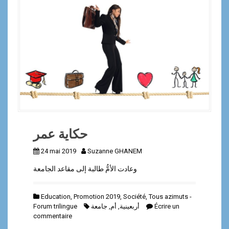
a
l
حكاية عمر
24 mai 2019
Suzanne GHANEM
وعادت الأمُّ طالبة إلى مقاعد الجامعة
Education
,
Promotion 2019
,
Société
,
Tous azimuts -
Forum trilingue
جامعة
,
أم
,
أربعينية
Écrire un
commentaire