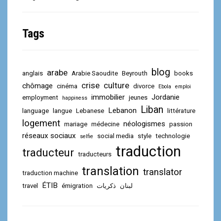
Tags
blog
arabe
anglais
Arabie Saoudite
Beyrouth
books
crise
culture
chômage
cinéma
divorce
Ebola
emploi
immobilier
Jordanie
employment
jeunes
happiness
Liban
Lebanon
language
langue
Lebanese
littérature
logement
néologismes
mariage
médecine
passion
réseaux sociaux
social media
style
technologie
selfie
traduction
traducteur
traducteurs
translation
translator
traduction machine
ÉTIB
travel
émigration
ذكريات
لبنان