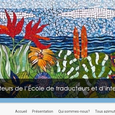
accueil
présentation
qui sommes-nous?
tous azimu