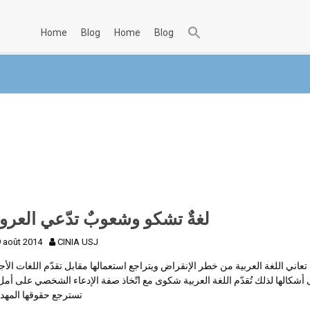
home
blog
home
blog
لغةٌ تشكو وشعوبٌ تدّعي العروب
9 août 2014
CINIA USJ
تعاني اللغة العربية من خطر الإنقراض ويتراجع استعمالها مقابل تقدّم اللغات الأجن
أشكالها لذلك تُقدّم اللغة العربية شكوى مع اتّخاذ صفة الإدعاء الشخصي على أمل
تسترجع حقوقها المهد