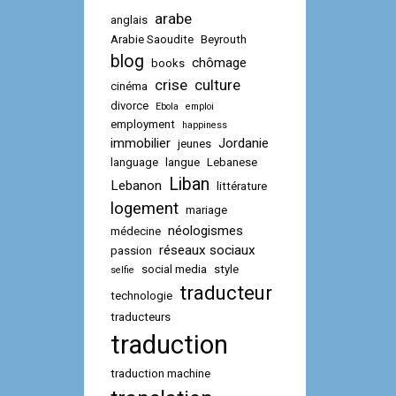
arabe
anglais
Arabie Saoudite
Beyrouth
blog
chômage
books
crise
culture
cinéma
divorce
Ebola
emploi
employment
happiness
immobilier
Jordanie
jeunes
language
langue
Lebanese
Liban
Lebanon
littérature
logement
mariage
néologismes
médecine
réseaux sociaux
passion
social media
style
selfie
traducteur
technologie
traducteurs
traduction
traduction machine