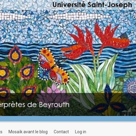
ts
mosaïk avant le blog
contact
log in