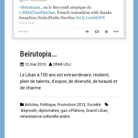
a
l
Beirutopia…
12 mai 2013
CINIA USJ
Le Liban à 100 ans est extraordinaire, résilient,
plein de talents, d’espoir, de diversité, de beauté et
de charme.
Articles
,
Politique
,
Promotion 2013
,
Société
Beyrouth
,
diplomates
,
gaz offshore
,
Grand Liban
,
renaissance culturelle arabe