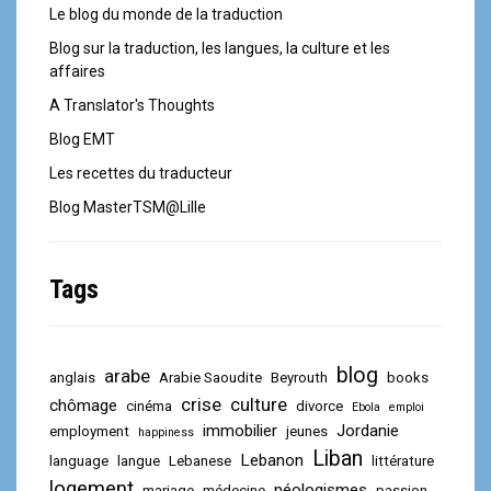
Le blog du monde de la traduction
Blog sur la traduction, les langues, la culture et les
affaires
A Translator's Thoughts
Blog EMT
Les recettes du traducteur
Blog MasterTSM@Lille
Tags
blog
arabe
anglais
Arabie Saoudite
Beyrouth
books
crise
culture
chômage
cinéma
divorce
Ebola
emploi
immobilier
Jordanie
employment
jeunes
happiness
Liban
Lebanon
language
langue
Lebanese
littérature
logement
néologismes
mariage
médecine
passion