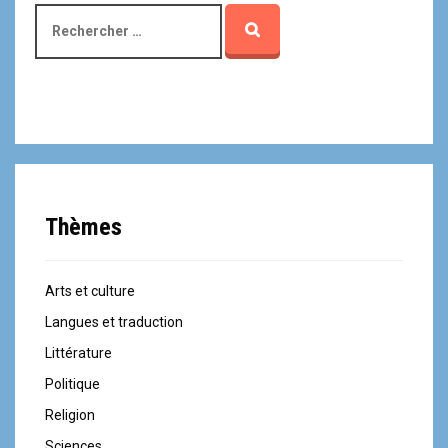
a
R
l
e
c
h
e
r
c
h
e
p
Thèmes
o
u
r
Arts et culture
:
Langues et traduction
Littérature
Politique
Religion
Sciences