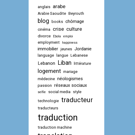
arabe
anglais
Arabie Saoudite
Beyrouth
blog
chômage
books
crise
culture
cinéma
divorce
Ebola
emploi
employment
happiness
immobilier
Jordanie
jeunes
language
langue
Lebanese
Liban
Lebanon
littérature
logement
mariage
néologismes
médecine
réseaux sociaux
passion
social media
style
selfie
traducteur
technologie
traducteurs
traduction
traduction machine