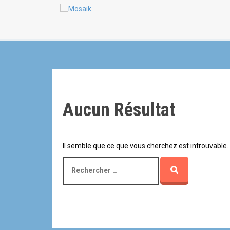
a
n
l
Aucun Résultat
Il semble que ce que vous cherchez est introuvable
R
e
c
h
e
r
c