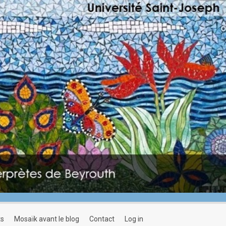
ts
mosaïk avant le blog
contact
log in