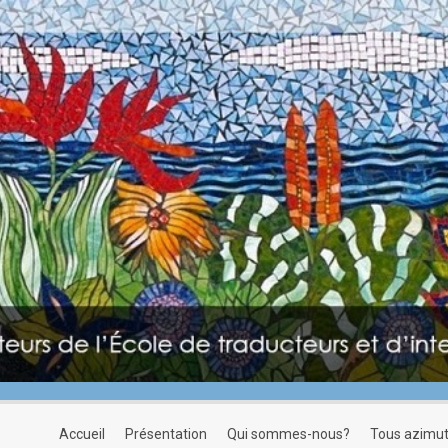
accueil
présentation
qui sommes-nous?
tous azimu