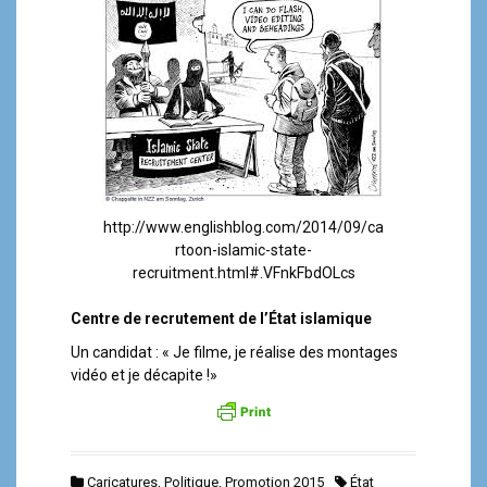
a
l
http://www.englishblog.com/2014/09/ca
rtoon-islamic-state-
recruitment.html#.VFnkFbdOLcs
Centre de recrutement de l’État islamique
Un candidat : « Je filme, je réalise des montages
vidéo et je décapite !»
Caricatures
,
Politique
,
Promotion 2015
État