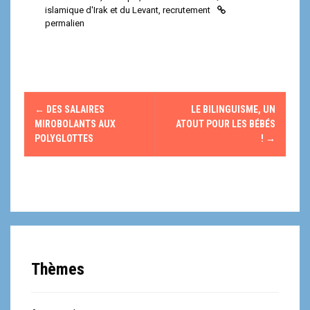
islamique d'Irak et du Levant
,
recrutement
permalien
N
←
DES SALAIRES
LE BILINGUISME, UN
a
MIROBOLANTS AUX
ATOUT POUR LES BÉBÉS
POLYGLOTTES
!
→
v
i
g
a
t
Thèmes
i