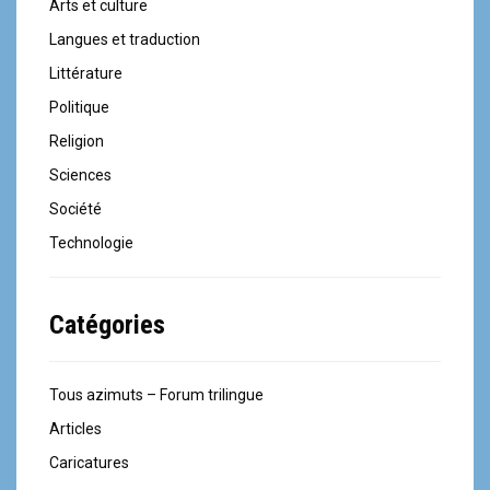
o
Arts et culture
Langues et traduction
n
Littérature
d
Politique
e
Religion
l
Sciences
Société
'
Technologie
a
r
Catégories
t
i
Tous azimuts – Forum trilingue
c
Articles
Caricatures
l