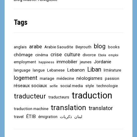
Tags
blog
arabe
anglais
Arabie Saoudite
Beyrouth
books
crise
culture
chômage
cinéma
divorce
Ebola
emploi
immobilier
Jordanie
employment
jeunes
happiness
Liban
Lebanon
language
langue
Lebanese
littérature
logement
néologismes
mariage
médecine
passion
réseaux sociaux
social media
style
technologie
selfie
traduction
traducteur
traducteurs
translation
translator
traduction machine
ÉTIB
travel
émigration
ذكريات
لبنان