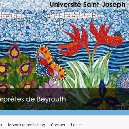
ts
mosaïk avant le blog
contact
log in