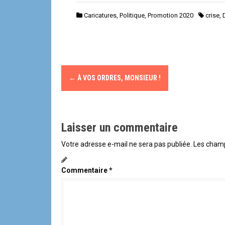
Caricatures
,
Politique
,
Promotion 2020
crise
,
N
←
À VOS ORDRES, MONSIEUR !
a
v
Laisser un commentaire
i
Votre adresse e-mail ne sera pas publiée.
Les champ
g
a
Commentaire
*
t
i