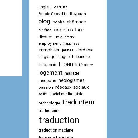
arabe
anglais
Arabie Saoudite
Beyrouth
blog
chômage
books
crise
culture
cinéma
divorce
Ebola
emploi
employment
happiness
immobilier
Jordanie
jeunes
language
langue
Lebanese
Liban
Lebanon
littérature
logement
mariage
néologismes
médecine
réseaux sociaux
passion
social media
style
selfie
traducteur
technologie
traducteurs
traduction
traduction machine