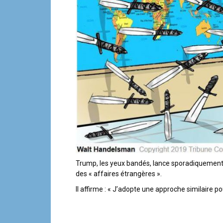
Trump, les yeux bandés, lance sporadiquement des couteaux sur la carte du monde tout en tenant à la main le dossier
des « affaires étrangères ».
Il affirme : « J’adopte une approche similaire