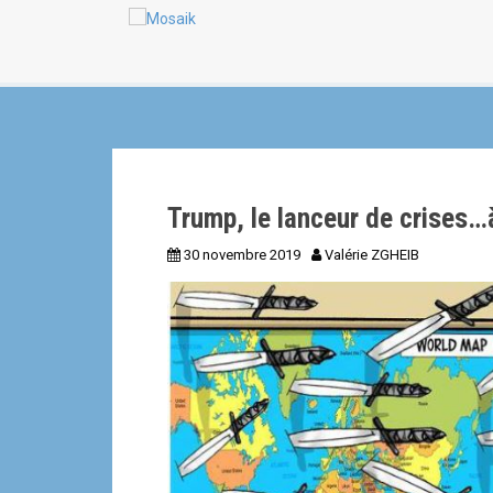
a
n
l
Trump, le lanceur de crises…à
30 novembre 2019
Valérie ZGHEIB