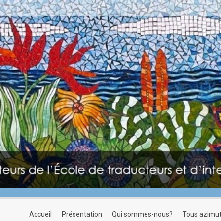
accueil
présentation
qui sommes-nous?
tous azimu