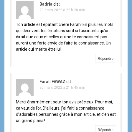
l
Badria
dit :
29 mars 2022 à 22 h 28 min
e
Ton article est épatant chère Farah! En plus, les mots
qui décrivent tes émotions sont si fascinants qu’on
dirait que ceux et celles qui ne te connaissent pas
auront une forte envie de faire ta connaissance. Un
article qui mérite être lu!
Répondre
Farah FAWAZ
dit :
30 mars 2022 à 21 h 45 min
Merci énormément pour ton avis précieux. Pour moi,
ça vaut de l’or. D’ailleurs, j’ai fait la connaissance
d’adorables personnes grâce à mon article, et c’en est
un grand plaisir!
Répondre