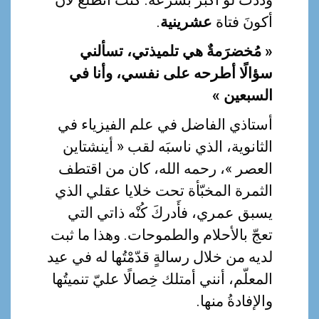
.
عشرينية
أكونَ فتاة
« مُخضرَمةٌ هي تلميذتي، تسألني
سؤالًا أطرحه على نفسي، وأنا في
السبعين »
أستاذي الفاضل في علم الفيزياء في
الثانوية، الذي ناسبَه لقب « أينشتاين
العصر »، رحمه الله، كان من اقتطف
الثمرة المخبّأة تحت خلايا عقلي الذي
يسبق عمري، فأَدركَ كُنْه ذاتي التي
تعجّ بالأحلام والطموحات. وهذا ما ثبت
لديه من خلال رسالةٍ قدّمْتُها له في عيد
المعلّم، أنني أمتلك خِصالًا عليّ تنميتُها
والإفادةُ منها.