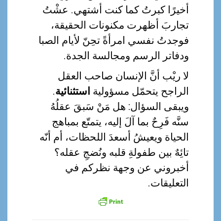
أخيرًا كبرتُ كما كنت أشتهي. عشْتُ
تجاربَ أظهرت مكنونات الحقيقة،
فوجدتُ نفسي امرأةً تحِنّ لأيام الصبا
ودفاتر الرسم ومجالسة الجدة.
لا ريْب أنَّ الإنسان صاحب العقل
.
استثنائية
الراجح يتحمّل مسؤولية
ويبقى السؤال: هل مَنْ سَبقَ عقلُهُ
سنَّه فَرِحٌ بما آلَ إليه، يتمتّع بمباهج
الحياة ويعيشُ أسعدَ اللحظات، أم أنّه
تائِهٌ بين طفولةِ قلبه ونُضجِ عقله؟
أخبروني عن وجهة نظركم في
التعليقات.