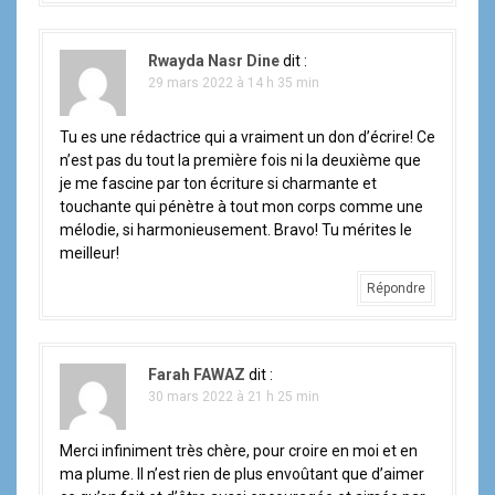
Rwayda Nasr Dine
dit :
29 mars 2022 à 14 h 35 min
Tu es une rédactrice qui a vraiment un don d’écrire! Ce
n’est pas du tout la première fois ni la deuxième que
je me fascine par ton écriture si charmante et
touchante qui pénètre à tout mon corps comme une
mélodie, si harmonieusement. Bravo! Tu mérites le
meilleur!
Répondre
Farah FAWAZ
dit :
30 mars 2022 à 21 h 25 min
Merci infiniment très chère, pour croire en moi et en
ma plume. Il n’est rien de plus envoûtant que d’aimer