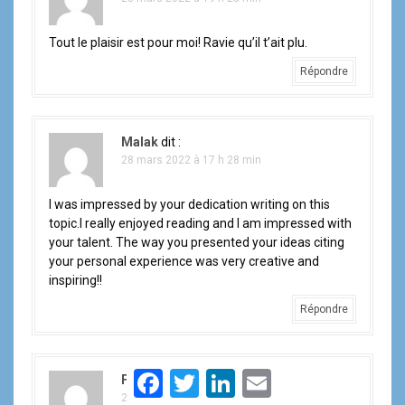
Tout le plaisir est pour moi! Ravie qu’il t’ait plu.
Répondre
Malak
dit :
28 mars 2022 à 17 h 28 min
I was impressed by your dedication writing on this
topic.I really enjoyed reading and I am impressed with
your talent. The way you presented your ideas citing
your personal experience was very creative and
inspiring!!
Répondre
F
T
L
E
Farah FAWAZ
dit :
a
w
i
m
28 mars 2022 à 17 h 57 min