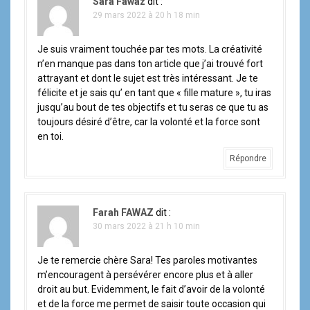
Sara Fawaz
dit :
29 mars 2022 à 20 h 18 min
Je suis vraiment touchée par tes mots. La créativité
n’en manque pas dans ton article que j’ai trouvé fort
attrayant et dont le sujet est très intéressant. Je te
félicite et je sais qu’ en tant que « fille mature », tu iras
jusqu’au bout de tes objectifs et tu seras ce que tu as
toujours désiré d’être, car la volonté et la force sont
en toi.
Répondre
Farah FAWAZ
dit :
30 mars 2022 à 21 h 10 min
Je te remercie chère Sara! Tes paroles motivantes
m’encouragent à persévérer encore plus et à aller
droit au but. Evidemment, le fait d’avoir de la volonté
et de la force me permet de saisir toute occasion qui