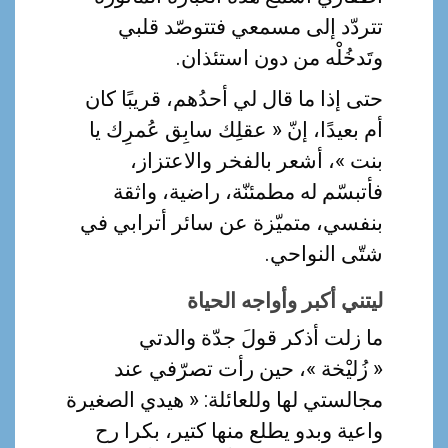
تتردّد إلى مسمعي فتتوصّد قلبي
وتَدخُلْه من دون استئذان.
حتى إذا ما قال لي أحدُهم، قريبًا كان
أم بعيدًا، إنّ « عقلِك سابِق عُمرِك يا
بنت »، أشعر بالفخر والاعتزاز،
فأتبسّم له مطمئنّة، راضية، واثقة
بنفسي، متميّزة عن سائر أترابي في
شتّى النواحي.
ليتني أكبر وأواجه الحياة
ما زلت أذكر قولَ جدّة والدتي
« زُليْخة »، حين رأت تصرّفي عند
مجالستي لها وللعائلة: « هيدي الصغيرة
واعية وبدو يطلع منها كتير، بكرا رح