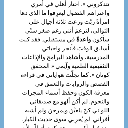
تتذكروني ». احتار أهلي في أمري
واعتراهم الفضول ليعرِفوا ما الذي دها
امرأةً ربّت ورعَت ثلاثة أجيال على
التوالي، لتزعمَ أنني رغم صغر سنّي
سأكون
واعدةً
في مستقبلي. فقد كنت
أسابق الوقتَ فأنجز واجباتي
المدرسية، وأشاهد البرامج والإذاعات
التثقيفية العلمية وآنِمي « المحقق
كونان ». كما تجلّت هواياتي في قراءة
القصص والروايات والتعمق في
معرفة الكون وحفظ أسماء المجرات
والنجوم. لم أكن ألهو مع صديقاتي
اللواتي كنّ يلعبْنَ ويمرحنَ ولم أشبه
أقراني. لم يُغرِني سوى حديث الكبار.
وددتُ لو أكبر بسرعة. كنت أتطلّع لأن