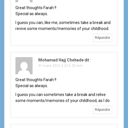
i
Great thoughts Farah !!
o
Special as always.
n
I guess you can, like me, sometimes take a break and
revive some moments/memories of your childhood.
d
Répondre
e
l
Mohamad Hajj Chehade
dit :
'
31 mars 2022 à 22 h 25 min
a
Great thoughts Farah !!
Special as always.
r
I guess you can sometimes take a break and relive
t
some moments/memories of your childhood, as I do
i
Répondre
c