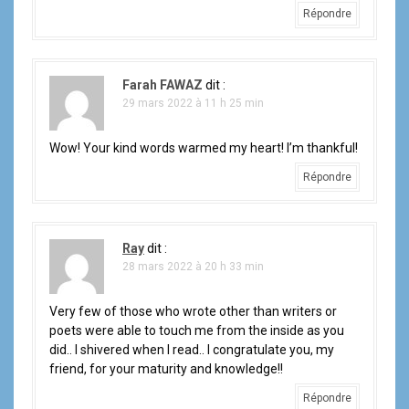
Répondre
Farah FAWAZ
dit :
29 mars 2022 à 11 h 25 min
Wow! Your kind words warmed my heart! I’m thankful!
Répondre
Ray
dit :
28 mars 2022 à 20 h 33 min
Very few of those who wrote other than writers or
poets were able to touch me from the inside as you
did.. I shivered when I read.. I congratulate you, my
friend, for your maturity and knowledge!!
Répondre