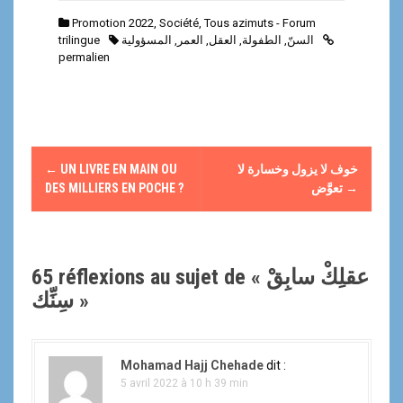
Promotion 2022
,
Société
,
Tous azimuts - Forum
trilingue
المسؤولية
,
العمر
,
العقل
,
الطفولة
,
السنّ
permalien
N
←
UN LIVRE EN MAIN OU
خوف لا يزول وخسارة لا
a
DES MILLIERS EN POCHE ?
تعوَّض
→
v
i
65 réflexions au sujet de «
عقلِكْ سابِقْ
g
سِنِّك
»
a
t
Mohamad Hajj Chehade
dit :
5 avril 2022 à 10 h 39 min