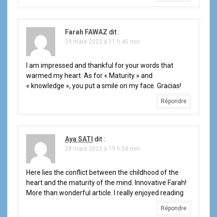
Farah FAWAZ
dit :
29 mars 2022 à 11 h 45 min
I am impressed and thankful for your words that
warmed my heart. As for « Maturity » and
« knowledge », you put a smile on my face. Gracias!
Répondre
Aya SATI
dit :
28 mars 2022 à 19 h 58 min
Here lies the conflict between the childhood of the
heart and the maturity of the mind. Innovative Farah!
More than wonderful article. I really enjoyed reading
Répondre