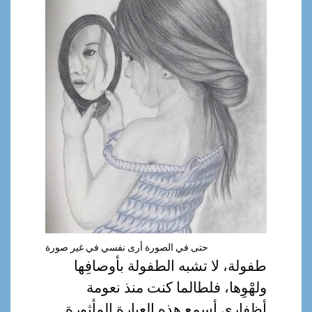
a
l
حتى في الصورة أرى نفسي في غير صورة
طفولة، لا تشبه الطفولة بأوصافِها
ولهْوِها، فلطالما كنت منذ نعومة
أظفاري أسمع هذه العبارة المأثورة