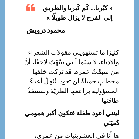
« كبُرنا… كَم كَبرنا والطريق
إلى الفرح لا يزال طويلًا »
محمود درويش
كثيرًا ما تستهويني مقولات الشعراء
والأدباء، لا سيّما أنني تنبّهْتُ لاحقًا، أنَّ
من سبقَتْ عمرها قد تركت خلفها
محطاتٍ جميلةً لن تعود، تُثقِلُ أعباءُ
المسؤولية براعمَها الطريّةَ وتستنفذُ
طاقتَها.
ليتني أعود طفلة فتكون أكبر همومي
دُميَتي
ها أنا في العشرينيات من عمري،