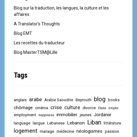
Blog sur la traduction, les langues, la culture et les
affaires
A Translator's Thoughts
Blog EMT
Les recettes du traducteur
Blog MasterTSM@Lille
Tags
blog
arabe
anglais
Arabie Saoudite
Beyrouth
books
crise
culture
chômage
cinéma
divorce
Ebola
emploi
immobilier
Jordanie
employment
jeunes
happiness
Liban
Lebanon
language
langue
Lebanese
littérature
logement
néologismes
mariage
médecine
passion