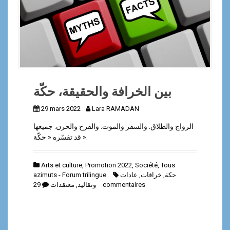
a
l
بين الخرافة والحقيقة، حكّة
29 mars 2022
Lara RAMADAN
الزواج والطلاق. والسفر والموت. والفرح والحزن. جميعها
قد تفسّره « حكّة ».
Arts et culture
,
Promotion 2022
,
Société
,
Tous
azimuts - Forum trilingue
عادات
,
خرافات
,
حكة
معتقدات
,
وتقاليد
29 commentaires