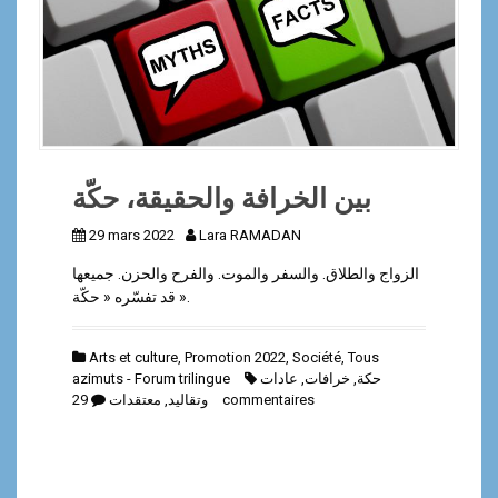
a
l
بين الخرافة والحقيقة، حكّة
29 mars 2022
Lara RAMADAN
الزواج والطلاق. والسفر والموت. والفرح والحزن. جميعها
قد تفسّره « حكّة ».
Arts et culture
,
Promotion 2022
,
Société
,
Tous
azimuts - Forum trilingue
عادات
,
خرافات
,
حكة
معتقدات
,
وتقاليد
29 commentaires