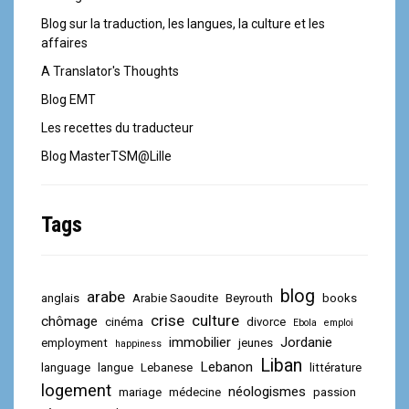
Blog sur la traduction, les langues, la culture et les
affaires
A Translator's Thoughts
Blog EMT
Les recettes du traducteur
Blog MasterTSM@Lille
Tags
blog
arabe
anglais
Arabie Saoudite
Beyrouth
books
crise
culture
chômage
cinéma
divorce
Ebola
emploi
immobilier
Jordanie
employment
jeunes
happiness
Liban
Lebanon
language
langue
Lebanese
littérature
logement
néologismes
mariage
médecine
passion