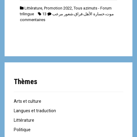
Littérature
,
Promotion 2022
,
Tous azimuts - Forum
trilingue
13
موت،خسارة الأهل،فراق،شعور مرعب
commentaires
Thèmes
Arts et culture
Langues et traduction
Littérature
Politique