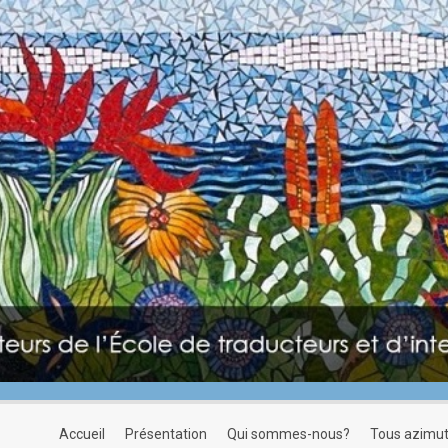
accueil
présentation
qui sommes-nous?
tous azimu