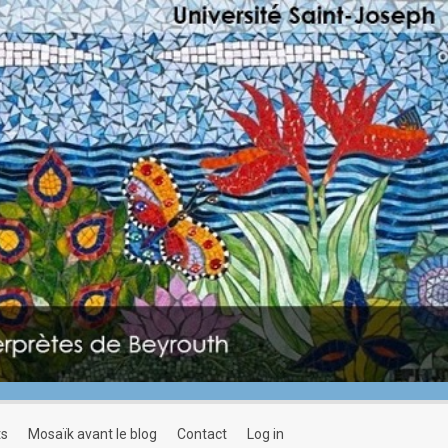
ts
mosaïk avant le blog
contact
log in