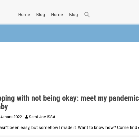
home
blog
home
blog
oping with not being okay: meet my pandemi
aby
24 mars 2022
Sami-Joe ISSA
hasn’t been easy, but somehow I made it. Want to know how? Come find 