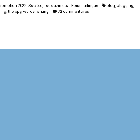
Promotion 2022
,
Société
,
Tous azimuts - Forum trilingue
blog
,
blogging
,
ing
,
therapy
,
words
,
writing
72 commentaires