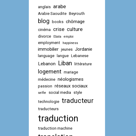
arabe
anglais
Arabie Saoudite
Beyrouth
blog
chômage
books
crise
culture
cinéma
divorce
Ebola
emploi
employment
happiness
immobilier
Jordanie
jeunes
language
langue
Lebanese
Liban
Lebanon
littérature
logement
mariage
néologismes
médecine
réseaux sociaux
passion
social media
style
selfie
traducteur
technologie
traducteurs
traduction
traduction machine