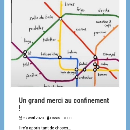
a
l
Un grand merci au confinement
!
27 avril 2020
Dania EDELBI
Il m’a appris tant de choses…