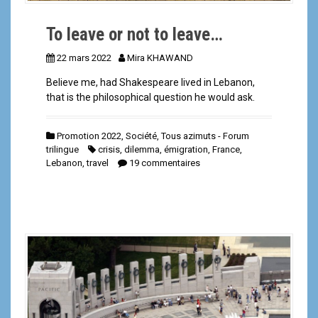
To leave or not to leave…
22 mars 2022
Mira KHAWAND
Believe me, had Shakespeare lived in Lebanon,
that is the philosophical question he would ask.
Promotion 2022
,
Société
,
Tous azimuts - Forum
trilingue
crisis
,
dilemma
,
émigration
,
France
,
Lebanon
,
travel
19 commentaires