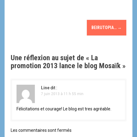
N
BEIRUTOPIA…
→
a
v
Une réflexion au sujet de «
La
i
promotion 2013 lance le blog Mosaïk
»
g
a
Line
dit :
t
7 juin 2013 à 11 h 55 min
i
Félicitations et courage! Le blog est tres agréable.
o
n
Les commentaires sont fermés