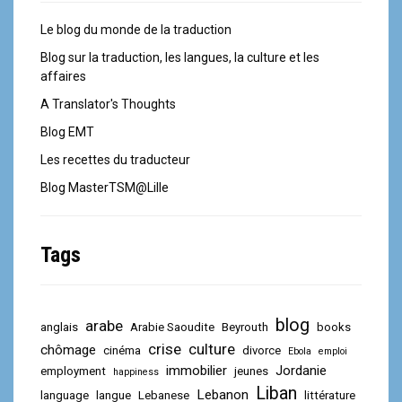
Le blog du monde de la traduction
Blog sur la traduction, les langues, la culture et les
affaires
A Translator's Thoughts
Blog EMT
Les recettes du traducteur
Blog MasterTSM@Lille
Tags
blog
arabe
anglais
Arabie Saoudite
Beyrouth
books
crise
culture
chômage
cinéma
divorce
Ebola
emploi
immobilier
Jordanie
employment
jeunes
happiness
Liban
Lebanon
language
langue
Lebanese
littérature