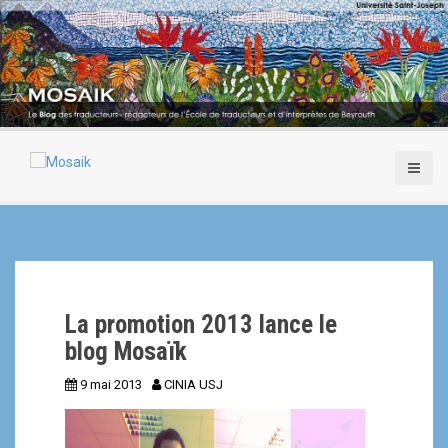
A
l
l
e
r
a
u
c
o
n
t
e
n
u
p
La promotion 2013 lance le
r
i
blog Mosaïk
n
9 mai 2013
CINIA USJ
c
i
p