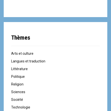
d
e
l
'
Thèmes
a
r
Arts et culture
t
Langues et traduction
Littérature
i
Politique
c
Religion
l
Sciences
e
Société
Technologie