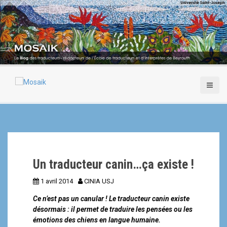
A
l
l
e
r
a
u
c
o
n
t
e
n
u
p
Un traducteur canin…ça existe !
r
i
1 avril 2014
CINIA USJ
n
c
Ce n’est pas un canular ! Le traducteur canin existe
i
désormais : il permet de traduire les pensées ou les
p
émotions des chiens en langue humaine.