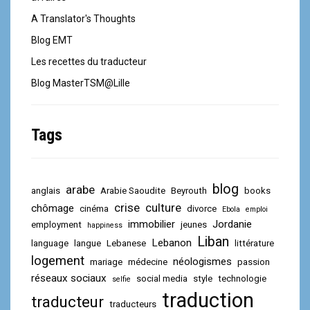
A Translator's Thoughts
Blog EMT
Les recettes du traducteur
Blog MasterTSM@Lille
Tags
blog
arabe
anglais
Arabie Saoudite
Beyrouth
books
crise
culture
chômage
cinéma
divorce
Ebola
emploi
immobilier
Jordanie
employment
jeunes
happiness
Liban
Lebanon
language
langue
Lebanese
littérature
logement
néologismes
mariage
médecine
passion
réseaux sociaux
social media
style
technologie
selfie
traduction
traducteur
traducteurs