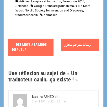
Articles
,
Langues et traduction
,
Promotion 2014
,
Sciences
Google Translate pour animaux
,
No More
Woof
,
Nordic Society for Invention and Discovery
,
traducteur canin
permalien
N
←
DES MOTS À LA MODE
رسالة مترجم محرّر
→
a
DU FUTUR
v
i
Une réflexion au sujet de «
Un
g
traducteur canin…ça existe !
»
a
t
Nadira FAHED
dit :
2 avril 2014 à 22 h 26 min