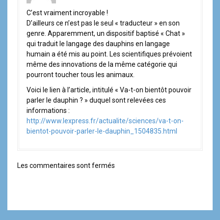
i
C’est vraiment incroyable !
o
D’ailleurs ce n’est pas le seul « traducteur » en son
genre. Apparemment, un dispositif baptisé « Chat »
n
qui traduit le langage des dauphins en langage
d
humain a été mis au point. Les scientifiques prévoient
même des innovations de la même catégorie qui
e
pourront toucher tous les animaux.
Voici le lien à l’article, intitulé « Va-t-on bientôt pouvoir
l
parler le dauphin ? » duquel sont relevées ces
informations :
'
http://www.lexpress.fr/actualite/sciences/va-t-on-
a
bientot-pouvoir-parler-le-dauphin_1504835.html
r
Les commentaires sont fermés
t
i
c