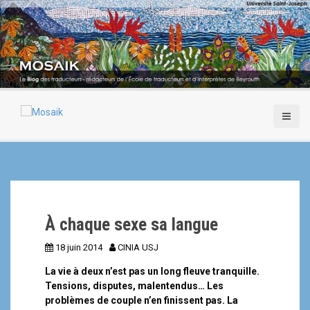
A
l
l
e
r
a
u
c
o
n
t
e
n
u
p
À chaque sexe sa langue
r
i
18 juin 2014
CINIA USJ
n
c
La vie à deux n’est pas un long fleuve tranquille.
i
Tensions, disputes, malentendus… Les
p
problèmes de couple n’en finissent pas. La