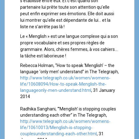
s’établisse entre eux. Et c’est quand son
partenaire lui prête toute son attention qu’elle
peut enfin exprimer ses émotions. Elle doit aussi
lui montrer qu’elle est dépendante de lui… et la
liste ne s’arrête pas là !
Le « Menglish » est une langue complexe qui a son
propre vocabulaire et ses propres règles de
grammaire. Alors, chères femmes, à vos cahiers…
la tâche est laborieuse !
Rebecca Holman, “How to speak ‘Menglish’ – the
language ‘only men’ understand” in The Telegraph,
http://www.telegraph.co.uk/women/womens‐
life/10608094/How‐to‐speak‐Menglish‐the‐
languageonly‐men‐understand.html
, 31 January
2014
Radhika Sanghani, “’Menglish’ is stopping couples
understanding each other” in The Telegraph,
http://www.telegraph.co.uk/women/womens‐
life/10610013/Menglish‐is‐stopping‐
couplesunderstanding‐each‐other.html
, 31