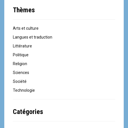
a
Thèmes
t
i
Arts et culture
o
Langues et traduction
n
Littérature
Politique
d
Religion
e
Sciences
l
Société
'
Technologie
a
Catégories
r
t