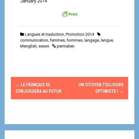
January 2014
Langues et traduction
,
Promotion 2014
communication
,
femmes
,
hommes
,
langage
,
langue
,
Menglish
,
sexes
permalien
N
←
LE FRANÇAIS SE
UN CITOYEN TOUJOURS
a
CONJUGUERA AU FUTUR
OPTIMISTE !
→
v
i
g