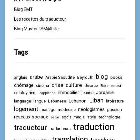
Blog EMT
Les recettes du traducteur
Blog MasterTSM@Lille
Tags
blog
arabe
anglais
Arabie Saoudite
Beyrouth
books
crise
culture
chômage
cinéma
divorce
Ebola
emploi
immobilier
Jordanie
employment
jeunes
happiness
Liban
Lebanon
language
langue
Lebanese
littérature
logement
néologismes
mariage
médecine
passion
réseaux sociaux
social media
style
technologie
selfie
traduction
traducteur
traducteurs
translation
translator