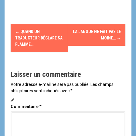
N
←
QUAND UN
LA LANGUE NE FAIT PAS LE
a
TRADUCTEUR DÉCLARE SA
MOINE…
→
FLAMME…
v
i
Laisser un commentaire
g
Votre adresse e-mail ne sera pas publiée.
Les champs
a
obligatoires sont indiqués avec
*
t
Commentaire
*
i
o
n