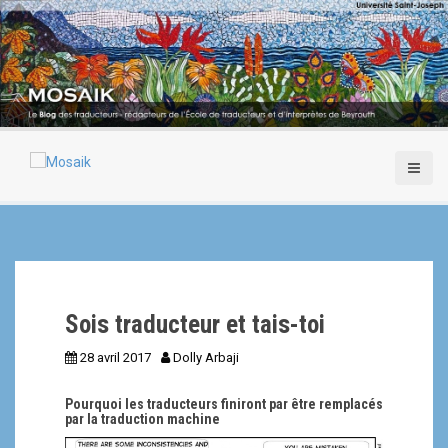
A
l
l
e
r
a
u
c
o
n
t
e
n
u
p
Sois traducteur et tais-toi
r
i
28 avril 2017
Dolly Arbaji
n
c
Pourquoi les traducteurs finiront par être remplacés
i
par la traduction machine
p