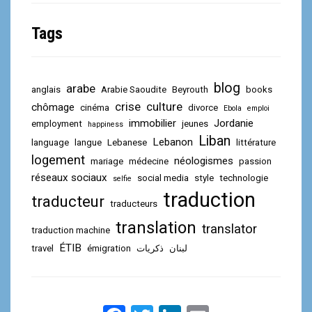
Tags
blog
arabe
anglais
Arabie Saoudite
Beyrouth
books
crise
culture
chômage
cinéma
divorce
Ebola
emploi
immobilier
Jordanie
employment
jeunes
happiness
Liban
Lebanon
language
langue
Lebanese
littérature
logement
néologismes
mariage
médecine
passion
réseaux sociaux
social media
style
technologie
selfie
traduction
traducteur
traducteurs
translation
translator
traduction machine
ÉTIB
travel
émigration
ذكريات
لبنان
F
T
L
E