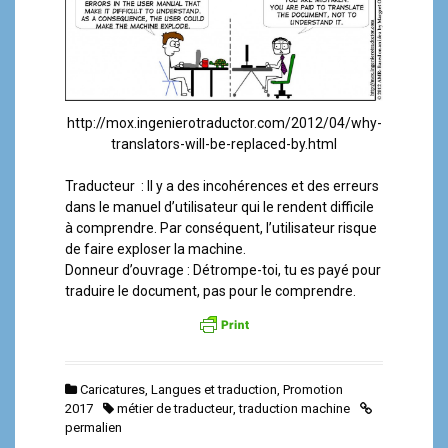
a
l
http://mox.ingenierotraductor.com/2012/04/why-
translators-will-be-replaced-by.html
Traducteur : Il y a des incohérences et des erreurs
dans le manuel d’utilisateur qui le rendent difficile
à comprendre. Par conséquent, l’utilisateur risque
de faire exploser la machine.
Donneur d’ouvrage : Détrompe-toi, tu es payé pour
traduire le document, pas pour le comprendre.
Caricatures
,
Langues et traduction
,
Promotion
2017
métier de traducteur
,
traduction machine
permalien