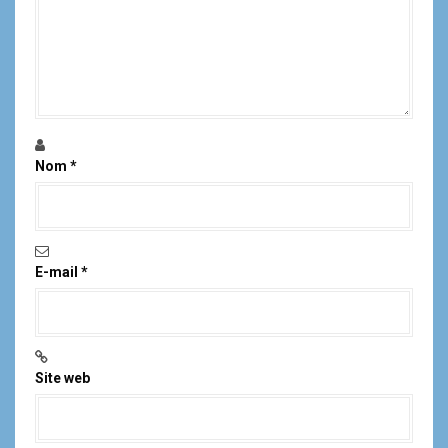
d
e
l
'
Nom
*
a
r
t
E-mail
*
i
c
l
Site web
e