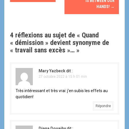
a
IS BETWEEN OUR
HANDS!
→
v
i
4 réflexions au sujet de «
Quand
g
« démission » devient synonyme de
a
« travail sans excès »…
»
t
i
Mary Yazbeck
dit :
27 octobre 2022 à 15 h 01 min
o
n
Très intéressant et très vrai: j’en subis les effets au
quotidien!
d
Répondre
e
l
Diana Douaihy
dit :