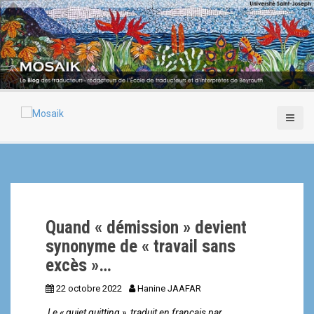
A
l
l
e
r
a
u
c
o
n
t
e
n
u
p
Quand « démission » devient
r
i
synonyme de « travail sans
n
excès »…
c
i
22 octobre 2022
Hanine JAAFAR
p
Le « quiet quitting », traduit en français par