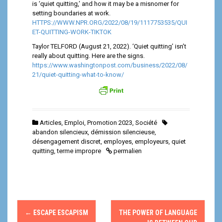
is ‘quiet quitting,’ and how it may be a misnomer for
setting boundaries at work.
HTTPS://WWW.NPR.ORG/2022/08/19/1117753535/QUI
ET-QUITTING-WORK-TIKTOK
Taylor TELFORD (August 21, 2022). ‘Quiet quitting’ isn’t
really about quitting. Here are the signs.
https://www.washingtonpost.com/business/2022/08/
21/quiet-quitting-what-to-know/
Articles
,
Emploi
,
Promotion 2023
,
Société
abandon silencieux
,
démission silencieuse
,
désengagement discret
,
employes
,
employeurs
,
quiet
quitting
,
terme impropre
permalien
N
←
ESCAPE ESCAPISM
THE POWER OF LANGUAGE