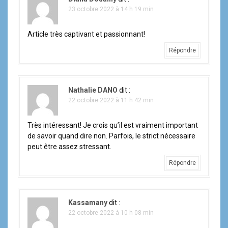
23 octobre 2022 à 14 h 19 min
'
a
Article très captivant et passionnant!
r
Répondre
t
i
Nathalie DANO
dit :
22 octobre 2022 à 11 h 42 min
c
Très intéressant! Je crois qu’il est vraiment important
l
de savoir quand dire non. Parfois, le strict nécessaire
peut être assez stressant.
e
Répondre
Kassamany
dit :
22 octobre 2022 à 10 h 08 min