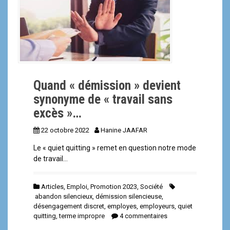
a
l
Quand « démission » devient
synonyme de « travail sans
excès »…
22 octobre 2022
Hanine JAAFAR
Le « quiet quitting » remet en question notre mode
de travail…
Articles
,
Emploi
,
Promotion 2023
,
Société
abandon silencieux
,
démission silencieuse
,
désengagement discret
,
employes
,
employeurs
,
quiet
quitting
,
terme impropre
4 commentaires