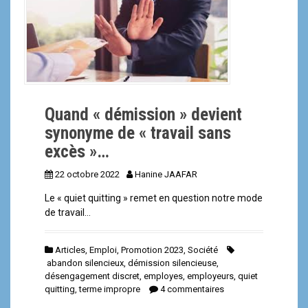
a
l
Quand « démission » devient
synonyme de « travail sans
excès »…
22 octobre 2022
Hanine JAAFAR
Le « quiet quitting » remet en question notre mode
de travail…
Articles
,
Emploi
,
Promotion 2023
,
Société
abandon silencieux
,
démission silencieuse
,
désengagement discret
,
employes
,
employeurs
,
quiet
quitting
,
terme impropre
4 commentaires